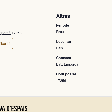
ó
Altres
Periode
Estiu
mpordà
17256
Localitat
ibar-hi
Pals
Comarca
Baix Empordà
Codi postal
17256
va d'espais