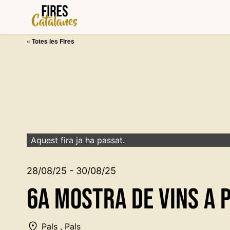
Vés
al
contingut
« Totes les Fires
Aquest fira ja ha passat.
28/08/25 - 30/08/25
6a MOSTRA DE VINS A 
Pals , Pals