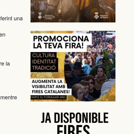
ferint una
ten
re la
s mentre