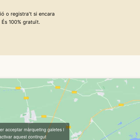
ó o registra't si encara
 És 100% gratuït.
per acceptar màrqueting galetes i
activar aquest contingut