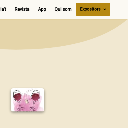
a’t
Revista
App
Qui som
Expositors