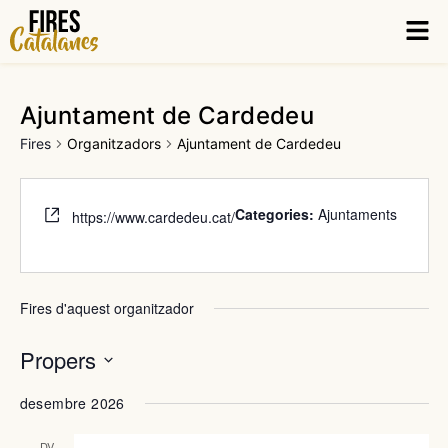
Vés
Men
al
contingut
Ajuntament de Cardedeu
Fires
Organitzadors
Ajuntament de Cardedeu
Categories:
Ajuntaments
https://www.cardedeu.cat/
Fires d'aquest organitzador
Propers
Selecciona
desembre 2026
una
data.
DV