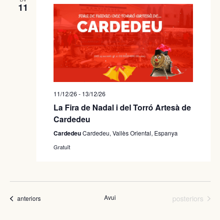
11
11/12/26
-
13/12/26
La Fira de Nadal i del Torró Artesà de
Cardedeu
Cardedeu
Cardedeu, Vallès Oriental, Espanya
Gratuït
Fires
Avui
posteriors
Fires
anteriors