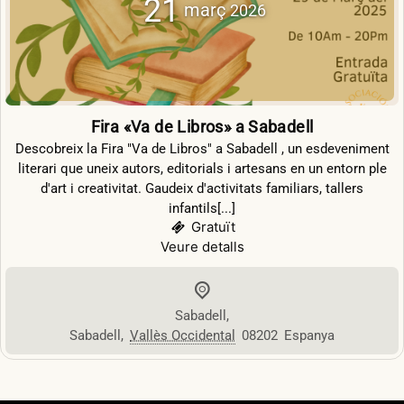
21
març
2026
Fira «Va de Libros» a Sabadell
Descobreix la Fira "Va de Libros" a Sabadell , un esdeveniment
literari que uneix autors, editorials i artesans en un entorn ple
d'art i creativitat. Gaudeix d'activitats familiars, tallers
infantils[...]
Gratuït
Veure detalls
Sabadell
,
Sabadell
,
Vallès Occidental
08202
Espanya