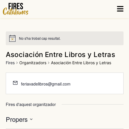
Vés
Men
al
contingut
No s'ha trobat cap resultat.
Asociación Entre Libros y Letras
Fires
Organitzadors
Asociación Entre Libros y Letras
feriavadelibros@gmail.com
Fires d'aquest organitzador
Propers
Selecciona