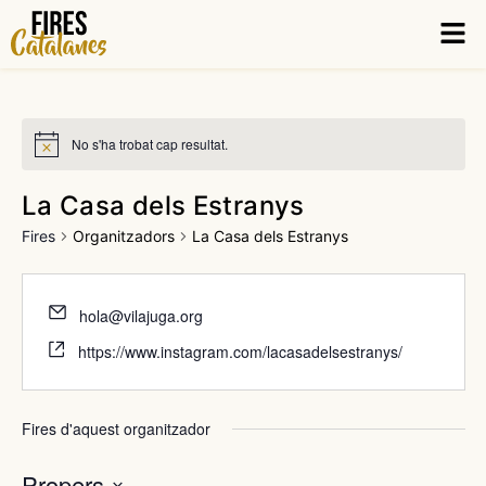
Vés
Men
al
contingut
No s'ha trobat cap resultat.
La Casa dels Estranys
Fires
Organitzadors
La Casa dels Estranys
hola@vilajuga.org
https://www.instagram.com/lacasadelsestranys/
Fires d'aquest organitzador
Propers