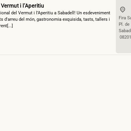
 Vermut i l’Aperitiu
cional del Vermut i l’Aperitiu a Sabadell! Un esdeveniment
Fira S
s d'arreu del món, gastronomia exquisida, tasts, tallers i
Pl. de
ent[...]
Sabad
0820