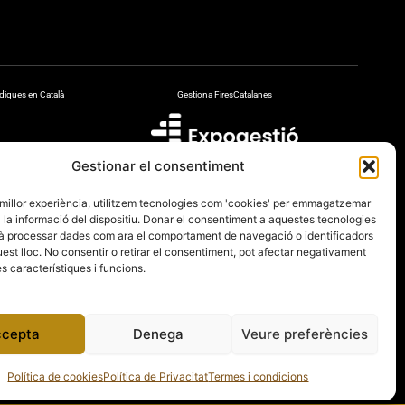
diques en Català
Gestiona FiresCatalanes
Gestionar el consentiment
a millor experiència, utilitzem tecnologies com 'cookies' per emmagatzemar
a la informació del dispositiu. Donar el consentiment a aquestes tecnologies
à processar dades com ara el comportament de navegació o identificadors
est lloc. No consentir o retirar el consentiment, pot afectar negativament
 característiques i funcions.
cepta
Denega
Veure preferències
Política de cookies
Política de Privacitat
Termes i condicions
Termes i condicions
Política de Cookies