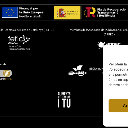
la Federació de Fires de Catalunya (FEFIC)
Membres de l’Associació de Publicacions Periò
(APPEC)
Per oferir l
rt de
i/o accedir 
ens permetr
únics en aqu
determinades
Ac