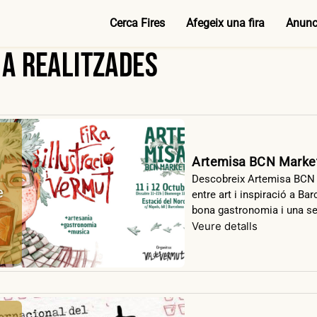
Cerca Fires
Afegeix una fira
Anunci
ja realitzades
Artemisa BCN Market –
Descobreix Artemisa BCN 
e
entre art i inspiració a Bar
bona gastronomia i una sel
Veure detalls