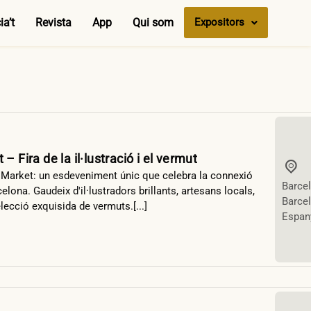
a’t
Revista
App
Qui som
Expositors
 Fira de la il·lustració i el vermut
Market: un esdeveniment únic que celebra la connexió
Barce
celona. Gaudeix d'il·lustradors brillants, artesans locals,
Barce
ecció exquisida de vermuts.[...]
Espan