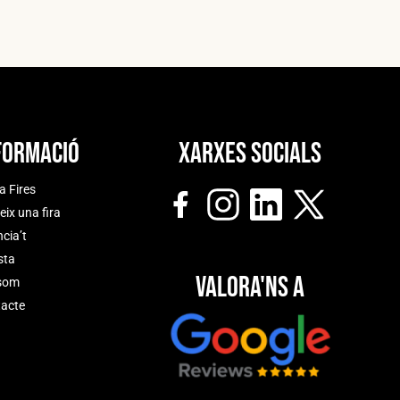
formació
Xarxes socials
a Fires
eix una fira
cia’t
sta
Valora'ns a
som
acte