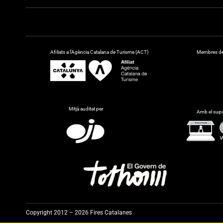
Afiliats a l’Agència Catalana de Turisme (ACT)
Membres de 
Mitjà auditat per
Amb el supo
Copyright 2012 – 2026 Fires Catalanes