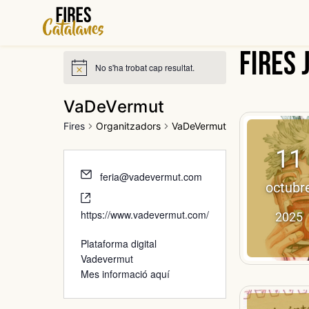
Vés
al
contingut
Fires 
No s'ha trobat cap resultat.
VaDeVermut
Fires
Organitzadors
VaDeVermut
11
feria@vadevermut.com
octubr
https://www.vadevermut.com/
2025
Plataforma digital
Vadevermut
Mes informació aquí