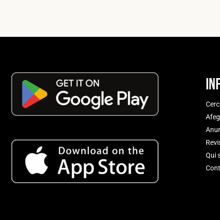
In
Cerc
Afeg
Anun
Revi
Qui 
Cont