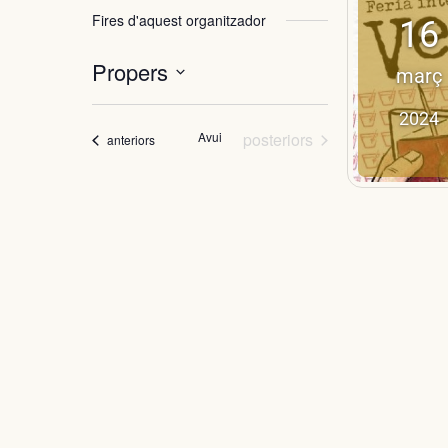
Fires d'aquest organitzador
16
Propers
març
Selecciona
2024
una
Fires
data.
Avui
posteriors
Fires
anteriors