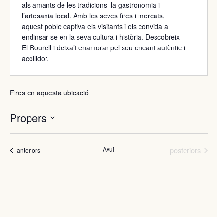
als amants de les tradicions, la gastronomia i
l’artesania local. Amb les seves fires i mercats,
aquest poble captiva els visitants i els convida a
endinsar-se en la seva cultura i història. Descobreix
El Rourell i deixa’t enamorar pel seu encant autèntic i
acollidor.
Fires en aquesta ubicació
Propers
Selecciona
una
Fires
data.
Avui
posteriors
Fires
anteriors