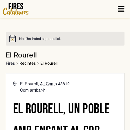
Vés
Men
al
contingut
No s'ha trobat cap resultat.
El Rourell
Fires
Recintes
El Rourell
El Rourell
,
Alt Camp
43812
Com arribar-hi
El Rourell, un poble