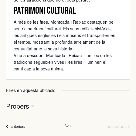
Patrimoni Cultural
A més de les fires, Montcada i Reixac destaquen pel
seu ric patrimoni cultural. Els seus edificis històrics,
les antigues esglésies i els museus et transporten en
el temps, mostrant la profunda arrelament de la
comunitat amb la seva història.
Vine a descobrir Montcada i Reixac – un lloc on les
tradicions segueixen vives i les fires il·luminen el
camí cap a la seva ànima.
Fires en aquesta ubicació
Propers
Selecciona
una
Fires
data.
Avui
posteriors
Fires
anteriors