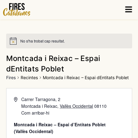
Vés
Men
al
contingut
No s'ha trobat cap resultat.
Montcada i Reixac – Espai
dEntitats Poblet
Fires
Recintes
Montcada i Reixac – Espai dEntitats Poblet
Carrer Tarragona, 2
Montcada i Reixac
,
Vallès Occidental
08110
Com arribar-hi
Montcada i Reixac – Espai d’Entitats Poblet
(
Vallès Occidental
)