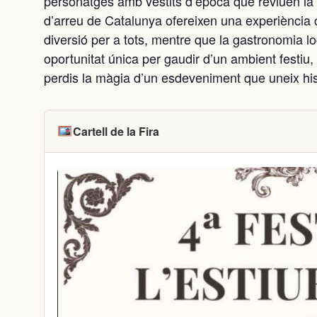
personatges amb vestits d’època que reviuen la h
d’arreu de Catalunya ofereixen una experiència cult
diversió per a tots, mentre que la gastronomia l
oportunitat única per gaudir d’un ambient festiu,
perdis la màgia d’un esdeveniment que uneix histò
Cartell de la Fira