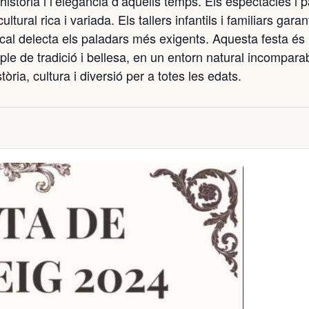
istòria i l’elegància d’aquells temps. Els espectacles i 
ural rica i variada. Els tallers infantils i familiars gara
ocal delecta els paladars més exigents. Aquesta festa és
 ple de tradició i bellesa, en un entorn natural incompara
ria, cultura i diversió per a totes les edats.