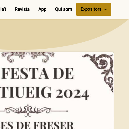
a’t
Revista
App
Qui som
Expositors