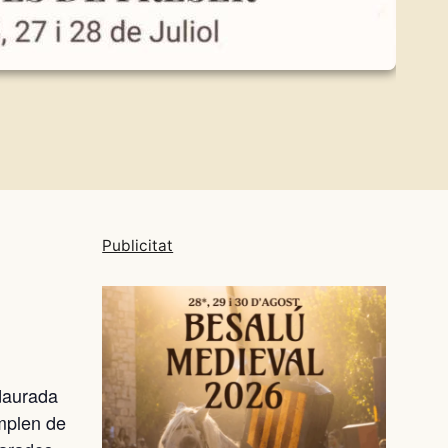
Publicitat
 daurada
omplen de