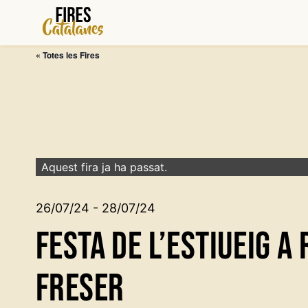
Vés
al
contingut
« Totes les Fires
Aquest fira ja ha passat.
26/07/24 - 28/07/24
Festa de l’Estiueig a 
Freser