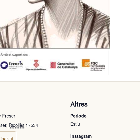
ó
Altres
 Freser
Periode
Estiu
eser
,
Ripollès
17534
Instagram
ibar-hi