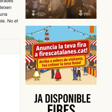
parades
nteixen
 una
ble. No et