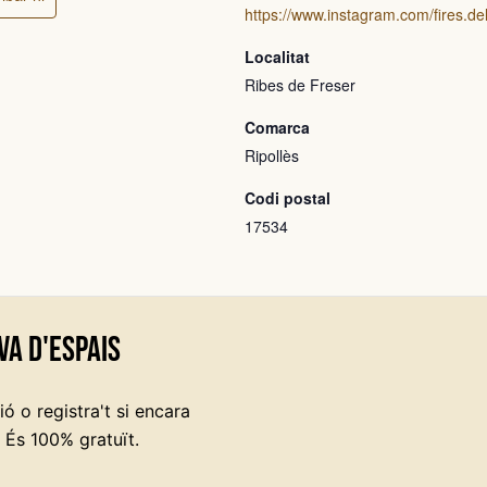
https://www.instagram.com/fires.del.
Localitat
Ribes de Freser
Comarca
Ripollès
Codi postal
17534
va d'espais
ó o registra't si encara
 És 100% gratuït.