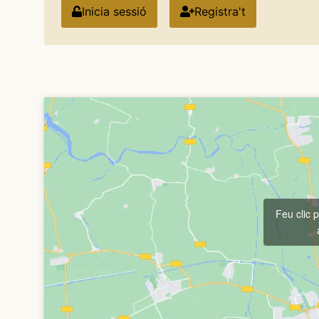
Inicia sessió
Registra't
Feu clic 