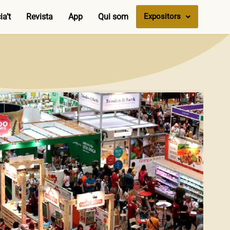
a’t
Revista
App
Qui som
Expositors