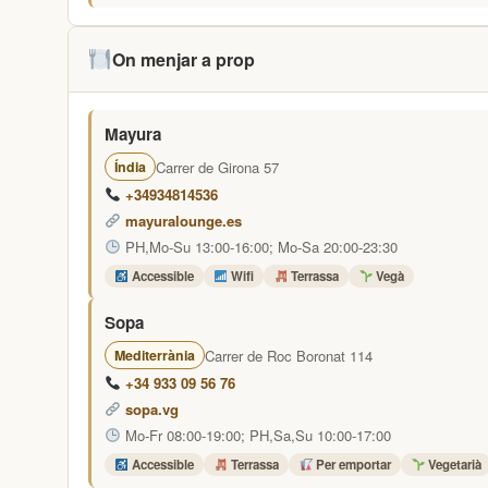
On menjar a prop
Mayura
Carrer de Girona 57
Índia
+34934814536
mayuralounge.es
PH,Mo-Su 13:00-16:00; Mo-Sa 20:00-23:30
Accessible
Wifi
Terrassa
Vegà
Sopa
Carrer de Roc Boronat 114
Mediterrània
+34 933 09 56 76
sopa.vg
Mo-Fr 08:00-19:00; PH,Sa,Su 10:00-17:00
Accessible
Terrassa
Per emportar
Vegetarià