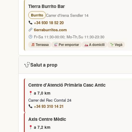
Tierra Burrito Bar
Carrer d'Irena Sendler 14
Burrito
+34 930 18 52 20
tierraburritos.com
Fr-Sa 11:30-00:00; Mo-Th,Su 11:30-23:30
Terrassa
Per emportar
A domicili
Vegà
Salut a prop
Centre d'Atenció Primària Casc Antic
a 7,0 km
Carrer del Rec Comtal 24
+34 93 310 14 21
Axis Centre Mèdic
a 7,2 km