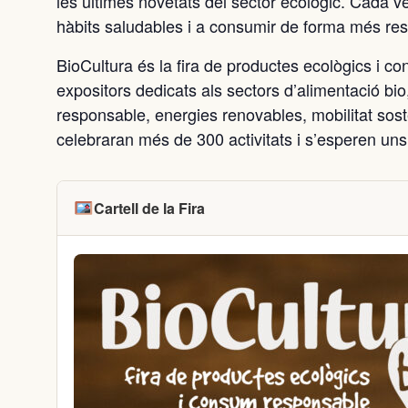
les últimes novetats del sector ecològic. Cada v
hàbits saludables i a consumir de forma més re
BioCultura és la fira de productes ecològics i c
expositors dedicats als sectors d’alimentació bi
responsable, energies renovables, mobilitat sost
celebraran més de 300 activitats i s’esperen uns
Cartell de la Fira