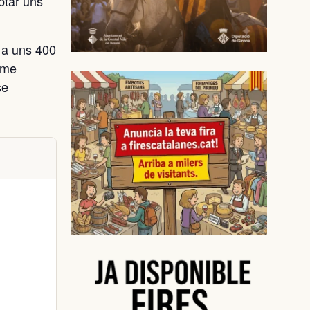
ptar uns
, a uns 400
sme
se