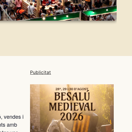
Publicitat
, vendes i
ants amb