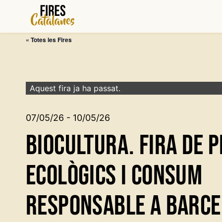
Vés
al
contingut
« Totes les Fires
Aquest fira ja ha passat.
07/05/26 - 10/05/26
BioCultura. Fira de 
Ecològics i Consum
Responsable a Barc