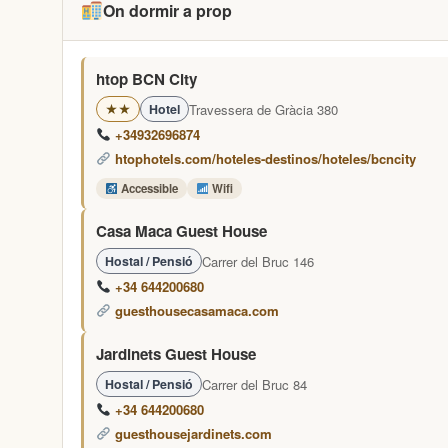
On dormir a prop
htop BCN City
Travessera de Gràcia 380
★★
Hotel
+34932696874
htophotels.com/hoteles-destinos/hoteles/bcncity
Accessible
Wifi
Casa Maca Guest House
Carrer del Bruc 146
Hostal / Pensió
+34 644200680
guesthousecasamaca.com
Jardinets Guest House
Carrer del Bruc 84
Hostal / Pensió
+34 644200680
guesthousejardinets.com