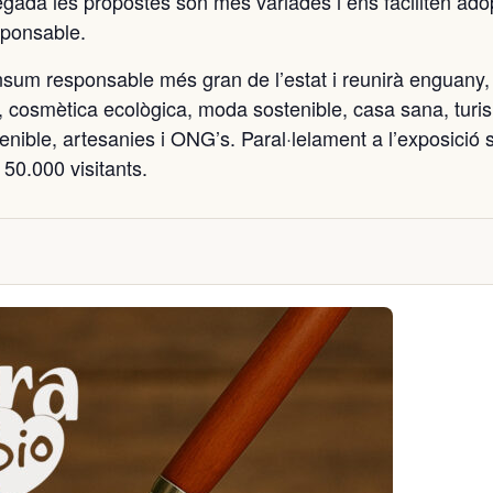
egada les propostes són més variades i ens faciliten ado
sponsable.
onsum responsable més gran de l’estat i reunirà enguany
o, cosmètica ecològica, moda sostenible, casa sana, turi
enible, artesanies i ONG’s. Paral·lelament a l’exposició 
 50.000 visitants.