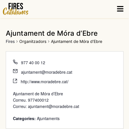
Vés
Men
al
contingut
Ajuntament de Móra d’Ebre
Fires
Organitzadors
Ajuntament de Móra d’Ebre
977 40 00 12
ajuntament@moradebre.cat
http://www.moradebre.cat/
Ajuntament de Móra d’Ebre
Correu. 977400012
Correu:
ajuntament@moradebre.cat
Categories:
Ajuntaments