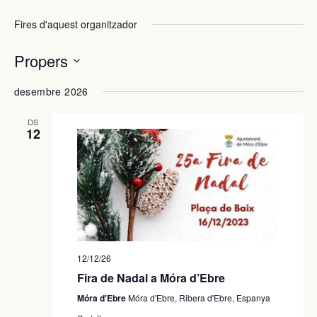
Fires d'aquest organitzador
Propers
Selecciona
desembre 2026
una
data.
DS
12
12/12/26
Fira de Nadal a Móra d’Ebre
Móra d'Ebre
Móra d'Ebre, Ribera d'Ebre, Espanya