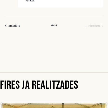
Gratuït
Fires
Avui
posteriors
Fires
anteriors
Fires ja realitzades