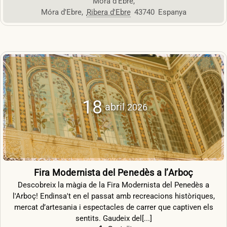
Móra d’Ebre
,
Móra d'Ebre
,
Ribera d'Ebre
43740
Espanya
18
abril
2026
Fira Modernista del Penedès a l’Arboç
Descobreix la màgia de la Fira Modernista del Penedès a
l'Arboç! Endinsa't en el passat amb recreacions històriques,
mercat d’artesania i espectacles de carrer que captiven els
sentits. Gaudeix del[...]