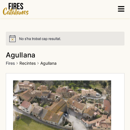
Vés
Men
al
contingut
No s'ha trobat cap resultat.
Agullana
Fires
Recintes
Agullana