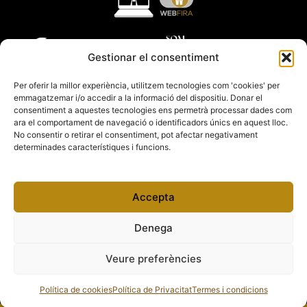
Gestionar el consentiment
Per oferir la millor experiència, utilitzem tecnologies com 'cookies' per
emmagatzemar i/o accedir a la informació del dispositiu. Donar el
consentiment a aquestes tecnologies ens permetrà processar dades com
ara el comportament de navegació o identificadors únics en aquest lloc.
No consentir o retirar el consentiment, pot afectar negativament
determinades característiques i funcions.
Accepta
Denega
Veure preferències
Copyright 2012 – 2026 Fires Catalanes
Política de cookies
Política de Privacitat
Termes i condicions
Termes i condicions
Política de Cookies