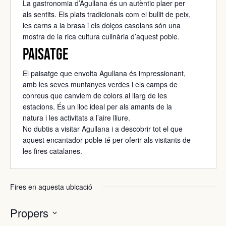
La gastronomia d’Agullana és un autèntic plaer per
als sentits. Els plats tradicionals com el bullit de peix,
les carns a la brasa i els dolços casolans són una
mostra de la rica cultura culinària d’aquest poble.
Paisatge
El paisatge que envolta Agullana és impressionant,
amb les seves muntanyes verdes i els camps de
conreus que canviem de colors al llarg de les
estacions. És un lloc ideal per als amants de la
natura i les activitats a l’aire lliure.
No dubtis a visitar Agullana i a descobrir tot el que
aquest encantador poble té per oferir als visitants de
les fires catalanes.
Fires en aquesta ubicació
Propers
Selecciona