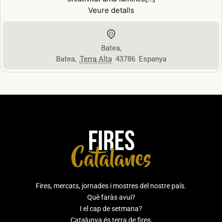
Veure detalls
Batea
,
Batea
,
Terra Alta
43786
Espanya
Fires, mercats, jornades i mostres del nostre país.
Què faràs avui?
I el cap de setmana?
Catalunya és terra de fires,