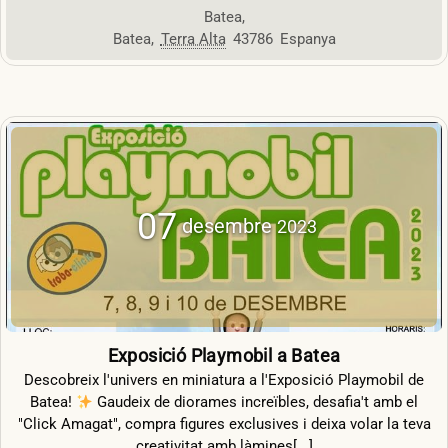
Batea
,
Batea
,
Terra Alta
43786
Espanya
07
desembre
2023
Exposició Playmobil a Batea
Descobreix l'univers en miniatura a l'Exposició Playmobil de
Batea!
Gaudeix de diorames increïbles, desafia't amb el
"Click Amagat", compra figures exclusives i deixa volar la teva
creativitat amb làmines[...]