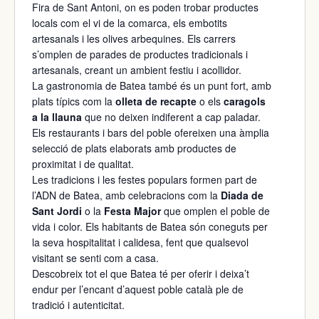
Fira de Sant Antoni, on es poden trobar productes
locals com el vi de la comarca, els embotits
artesanals i les olives arbequines. Els carrers
s’omplen de parades de productes tradicionals i
artesanals, creant un ambient festiu i acollidor.
La gastronomia de Batea també és un punt fort, amb
plats típics com la
olleta de recapte
o els
caragols
a la llauna
que no deixen indiferent a cap paladar.
Els restaurants i bars del poble ofereixen una àmplia
selecció de plats elaborats amb productes de
proximitat i de qualitat.
Les tradicions i les festes populars formen part de
l’ADN de Batea, amb celebracions com la
Diada de
Sant Jordi
o la
Festa Major
que omplen el poble de
vida i color. Els habitants de Batea són coneguts per
la seva hospitalitat i calidesa, fent que qualsevol
visitant se senti com a casa.
Descobreix tot el que Batea té per oferir i deixa’t
endur per l’encant d’aquest poble català ple de
tradició i autenticitat.