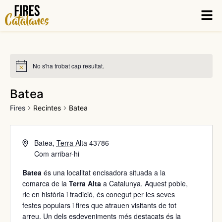
Vés
Men
al
contingut
No s'ha trobat cap resultat.
Batea
Fires
Recintes
Batea
Batea
,
Terra Alta
43786
Com arribar-hi
Batea
és una localitat encisadora situada a la
comarca de la
Terra Alta
a Catalunya. Aquest poble,
ric en història i tradició, és conegut per les seves
festes populars i fires que atrauen visitants de tot
arreu. Un dels esdeveniments més destacats és la