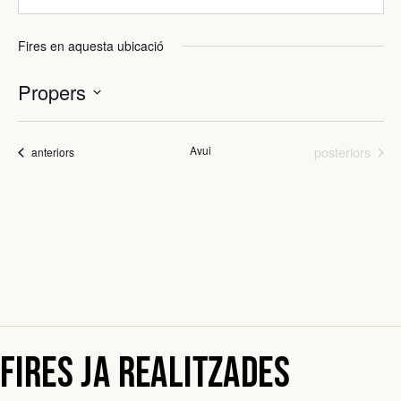
Fires en aquesta ubicació
Propers
Selecciona
una
Fires
data.
Avui
posteriors
Fires
anteriors
Fires ja realitzades