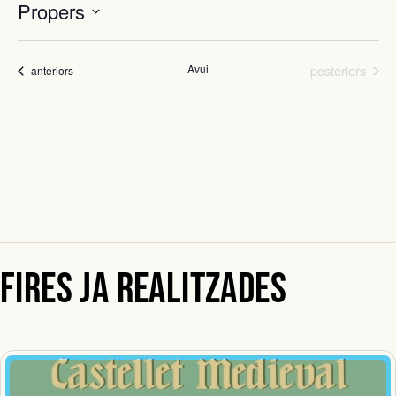
Propers
Selecciona
una
Fires
data.
Avui
posteriors
Fires
anteriors
Fires ja realitzades