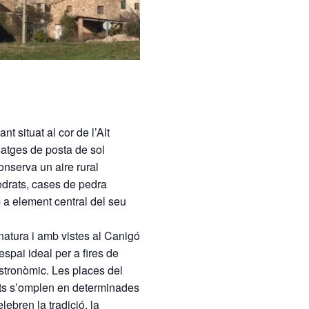
t situat al cor de l’
Alt
isatges de posta de sol
nserva un aire rural
edrats, cases de pedra
 a element central del seu
natura i amb vistes al Canigó
espai ideal per a fires de
astronòmic. Les places del
erts s’omplen en determinades
lebren la tradició, la