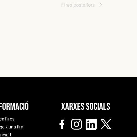
Fires
posteriors
formació
Xarxes socials
ca Fires
geix una fira
ncia’t