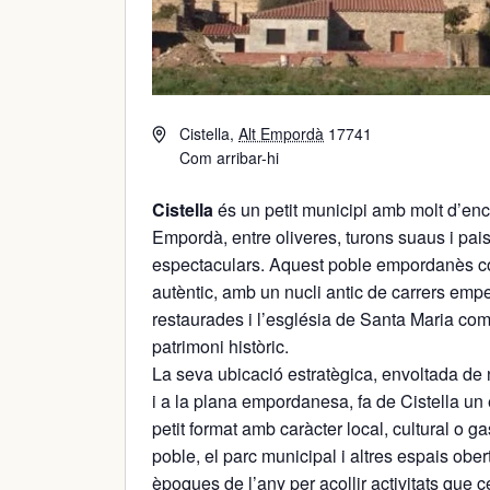
Cistella
,
Alt Empordà
17741
Com arribar-hi
Cistella
és un petit municipi amb molt d’encan
Empordà
, entre oliveres, turons suaus i pa
espectaculars. Aquest poble empordanès co
autèntic, amb un nucli antic de carrers emp
restaurades i l’església de Santa Maria com
patrimoni històric.
La seva ubicació estratègica, envoltada de 
i a la plana empordanesa, fa de Cistella un 
petit format amb caràcter local, cultural o g
poble, el parc municipal i altres espais ob
èpoques de l’any per acollir activitats que ce