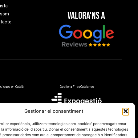
ista
Valora'ns a
 som
tacte
òdiques en Català
Gestiona FiresCatalanes
Gestionar el consentiment
a millor experiència, utilitzem tecnologies com 'cookies' per emmagatzemar
a la informació del dispositiu. Donar el consentiment a aquestes tecnologies
à processar dades com ara el comportament de navegació o identificadors