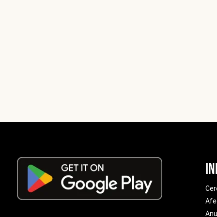
In
Cer
Afe
Anu