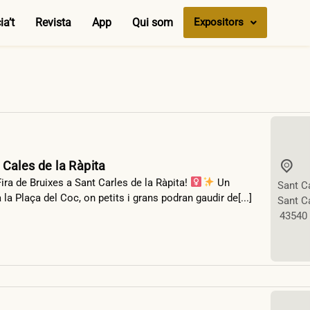
a’t
Revista
App
Qui som
Expositors
 Cales de la Ràpita
ra de Bruixes a Sant Carles de la Ràpita! ‍
Un
Sant Ca
a Plaça del Coc, on petits i grans podran gaudir de[...]
Sant Ca
43540