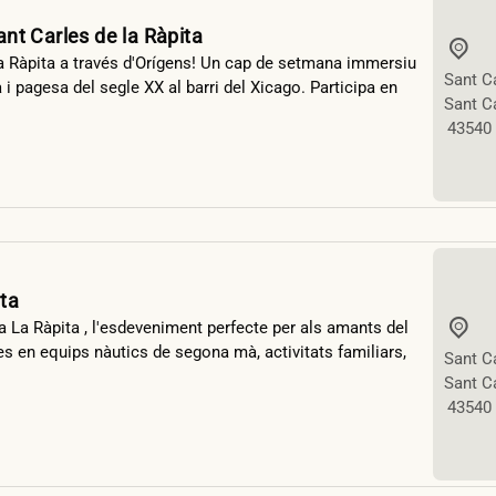
ant Carles de la Ràpita
a Ràpita a través d'Orígens! Un cap de setmana immersiu
Sant Ca
 i pagesa del segle XX al barri del Xicago. Participa en
Sant Ca
43540
ita
a La Ràpita , l'esdeveniment perfecte per als amants del
 en equips nàutics de segona mà, activitats familiars,
Sant Ca
Sant Ca
43540