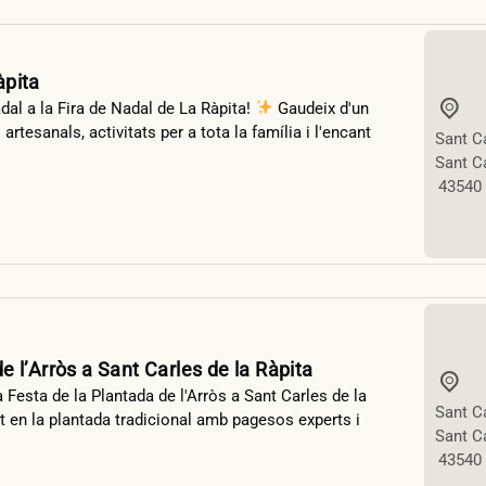
àpita
al a la Fira de Nadal de La Ràpita!
Gaudeix d'un
tesanals, activitats per a tota la família i l'encant
Sant Ca
Sant Ca
43540
e l’Arròs a Sant Carles de la Ràpita
a Festa de la Plantada de l'Arròs a Sant Carles de la
Sant Ca
t en la plantada tradicional amb pagesos experts i
Sant Ca
43540