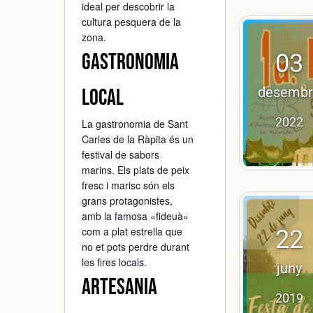
ideal per descobrir la
cultura pesquera de la
zona.
03
Gastronomia
desembr
local
2022
La gastronomia de Sant
Carles de la Ràpita és un
festival de sabors
marins. Els plats de peix
fresc i marisc són els
grans protagonistes,
amb la famosa «fideuà»
com a plat estrella que
22
no et pots perdre durant
les fires locals.
juny
Artesania
2019