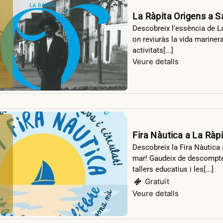
La Ràpita Origens a S
Descobreix l'essència de L
on reviuràs la vida marinera
activitats[...]
Veure detalls
Fira Nàutica a La Ràp
Descobreix la Fira Nàutica 
mar! Gaudeix de descomptes
tallers educatius i les[...]
Gratuït
Veure detalls