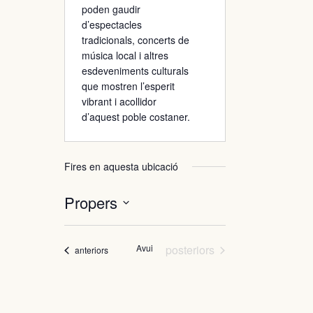
poden gaudir
d’espectacles
tradicionals, concerts de
música local i altres
esdeveniments culturals
que mostren l’esperit
vibrant i acollidor
d’aquest poble costaner.
Fires en aquesta ubicació
Propers
Selecciona
una
Fires
data.
Avui
posteriors
Fires
anteriors