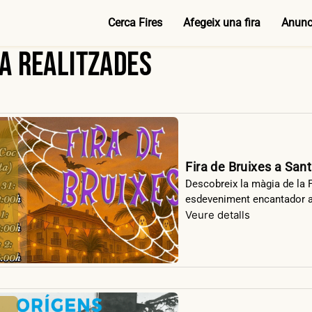
Cerca Fires
Afegeix una fira
Anunci
ja realitzades
Fira de Bruixes a Sant
Descobreix la màgia de la Fi
esdeveniment encantador a l
Veure detalls