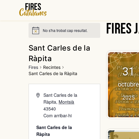
Vés
al
contingut
Fires 
No s'ha trobat cap resultat.
Sant Carles de la
Ràpita
Fires
Recintes
31
Sant Carles de la Ràpita
octubre
Sant Carles de la
2025
Ràpita
,
Montsià
43540
Com arribar-hi
Sant Carles de la
Ràpita