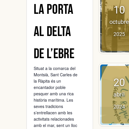
La porta
10
octubre
al Delta
2025
de l’Ebre
Situat a la comarca del
Montsià
, Sant Carles de
20
la Ràpita és un
encantador poble
pesquer amb una rica
abril
història marítima. Les
seves tradicions
2024
s’entrellacen amb les
activitats relacionades
amb el mar, sent un lloc