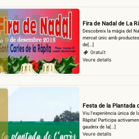
Fira de Nadal de La R
Descobreix la màgia del Nad
mercat únic amb productes ar
e
de[...]
Gratuït
Veure detalls
Festa de la Plantada d
Viu l'experiència única de l
Ràpita! Participa activamen
gaudeix de la[...]
Veure detalls