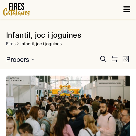
Vés
Men
al
contingut
Infantil, joc i joguines
Fires
Infantil, joc i joguines
Propers
Cerca
Na
Navega
Foto
Mostra
Select
Els
date.
Filtres
de
visual
vis
Fir
i