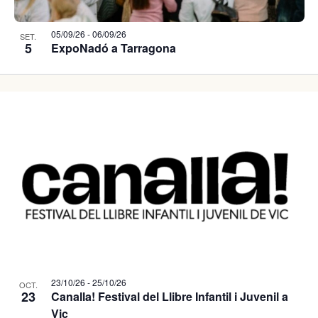
cerca
05/09/26
-
06/09/26
SET.
5
ExpoNadó a Tarragona
d'Fires
23/10/26
-
25/10/26
OCT.
23
Canalla! Festival del Llibre Infantil i Juvenil a
Vic