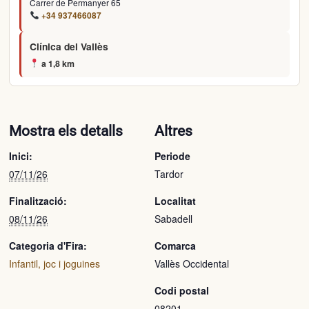
Carrer de Permanyer 65
+34 937466087
Clínica del Vallès
a 1,8 km
Mostra els detalls
Altres
Inici:
Periode
07/11/26
Tardor
Finalització:
Localitat
08/11/26
Sabadell
Categoria d'Fira:
Comarca
Infantil, joc i joguines
Vallès Occidental
Codi postal
08201