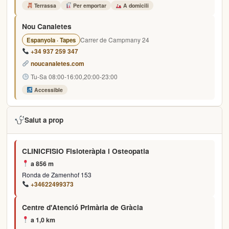
Terrassa
Per emportar
A domicili
Nou Canaletes
Carrer de Campmany 24
Espanyola · Tapes
+34 937 259 347
noucanaletes.com
Tu-Sa 08:00-16:00,20:00-23:00
Accessible
Salut a prop
CLINICFISIO Fisioteràpia i Osteopatia
a 856 m
Ronda de Zamenhof 153
+34622499373
Centre d'Atenció Primària de Gràcia
a 1,0 km