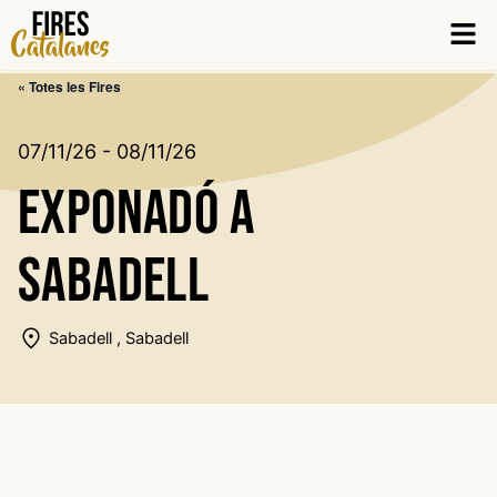
Vés
Men
al
contingut
« Totes les Fires
07/11/26 - 08/11/26
ExpoNadó a
Sabadell
Sabadell , Sabadell