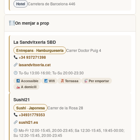
Carretera de Barcelona 446
Hotel
On menjar a prop
La Sandvitxeria SBD
Carrer Doctor Puig 4
Entrepans · Hamburgueseria
+34 937271398
lasandvitxeria.cat
Tu-Su 13:00-16:00; Tu-Su 20:00-23:30
Accessible
Wifi
Terrassa
Per emportar
A domicili
Sushi21
Carrer de la Rosa 28
Sushi · Japonesa
+34931779353
sushi21.es
Mo-Fr 12:00-15:45, 20:00-23:45; Sa 12:30-15:45, 19:45-00:00;
Su 12:30-15:45, 20:00-23:45