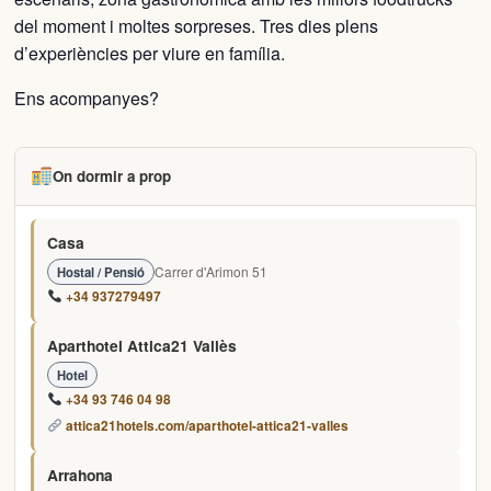
del moment i moltes sorpreses. Tres dies plens
d’experiències per viure en família.
Ens acompanyes?
On dormir a prop
Casa
Carrer d'Arimon 51
Hostal / Pensió
+34 937279497
Aparthotel Attica21 Vallès
Hotel
+34 93 746 04 98
attica21hotels.com/aparthotel-attica21-valles
Arrahona