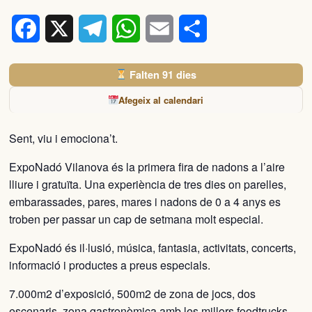
Facebook
X
Telegram
WhatsApp
Email
Comparteix
Falten 91 dies
Afegeix al calendari
Sent, viu i emociona’t.
ExpoNadó Vilanova és la primera fira de nadons a l’aire
lliure i gratuïta. Una experiència de tres dies on parelles,
embarassades, pares, mares i nadons de 0 a 4 anys es
troben per passar un cap de setmana molt especial.
ExpoNadó és il·lusió, música, fantasia, activitats, concerts,
informació i productes a preus especials.
7.000m2 d’exposició, 500m2 de zona de jocs, dos
escenaris, zona gastronòmica amb les millors foodtrucks