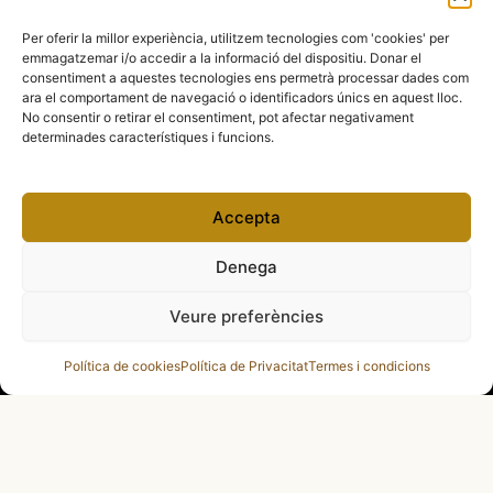
Per oferir la millor experiència, utilitzem tecnologies com 'cookies' per
emmagatzemar i/o accedir a la informació del dispositiu. Donar el
Amb el suport de
consentiment a aquestes tecnologies ens permetrà processar dades com
ara el comportament de navegació o identificadors únics en aquest lloc.
No consentir o retirar el consentiment, pot afectar negativament
determinades característiques i funcions.
Accepta
Denega
Veure preferències
Política de cookies
Política de Privacitat
Termes i condicions