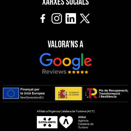
Xarxes socials
Valora'ns a
Afiliats a l’Agència Catalana de Turisme (ACT)