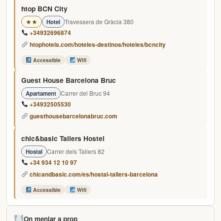
htop BCN City
Travessera de Gràcia 380
★★
Hotel
+34932696874
htophotels.com/hoteles-destinos/hoteles/bcncity
Accessible
Wifi
Guest House Barcelona Bruc
Carrer del Bruc 94
Apartament
+34932505530
guesthousebarcelonabruc.com
chic&basic Tallers Hostel
Carrer dels Tallers 82
Hostal
+34 934 12 10 97
chicandbasic.com/es/hostal-tallers-barcelona
Accessible
Wifi
On menjar a prop