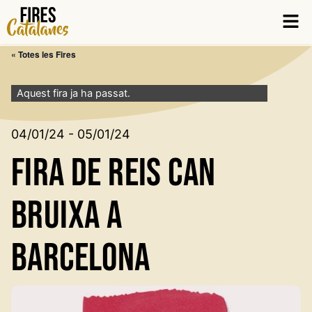
Vés
Men
al
contingut
« Totes les Fires
Aquest fira ja ha passat.
04/01/24 - 05/01/24
Fira de Reis Can
Bruixa a
Barcelona