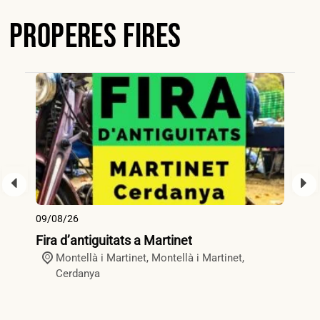
Properes Fires
09/08/26
09
Fira d’antiguitats a Martinet
Fi
Montellà i Martinet,
Montellà i Martinet
,
Cerdanya