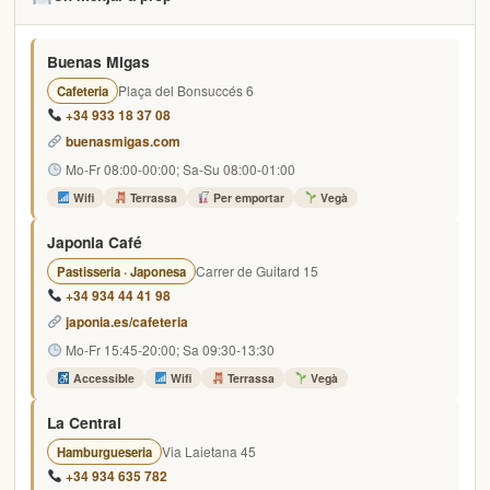
Buenas Migas
Plaça del Bonsuccés 6
Cafeteria
+34 933 18 37 08
buenasmigas.com
Mo-Fr 08:00-00:00; Sa-Su 08:00-01:00
Wifi
Terrassa
Per emportar
Vegà
Japonia Café
Carrer de Guitard 15
Pastisseria · Japonesa
+34 934 44 41 98
japonia.es/cafeteria
Mo-Fr 15:45-20:00; Sa 09:30-13:30
Accessible
Wifi
Terrassa
Vegà
La Central
Via Laietana 45
Hamburgueseria
+34 934 635 782