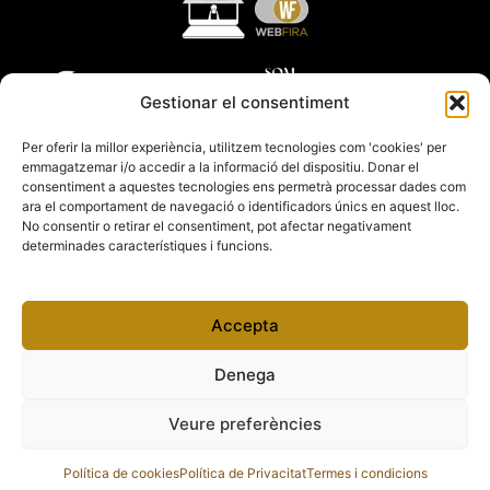
Gestionar el consentiment
Per oferir la millor experiència, utilitzem tecnologies com 'cookies' per
emmagatzemar i/o accedir a la informació del dispositiu. Donar el
consentiment a aquestes tecnologies ens permetrà processar dades com
ara el comportament de navegació o identificadors únics en aquest lloc.
No consentir o retirar el consentiment, pot afectar negativament
determinades característiques i funcions.
Accepta
Denega
Veure preferències
Copyright 2012 – 2026 Fires Catalanes
Política de cookies
Política de Privacitat
Termes i condicions
Termes i condicions
Política de Cookies