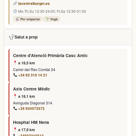
lacentralburger.es
Mo-Th,Su 12:30-24:00; Fr,Sa 12:30-01:00
Per emportar
Vegà
Salut a prop
Centre d'Atenció Primària Casc Antic
a 18,5 km
Carrer del Rec Comtal 24
+34 93 310 14 21
Axis Centre Mèdic
a 18,1 km
Avinguda Diagonal 314
+34 934573572
Hospital HM Nens
a 17,9 km
+34932310512