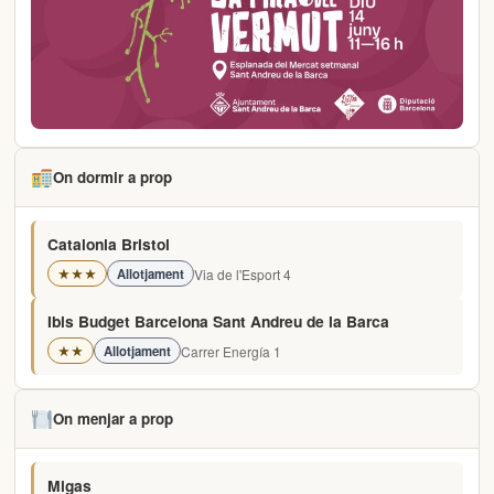
On dormir a prop
Catalonia Bristol
Via de l'Esport 4
★★★
Allotjament
Ibis Budget Barcelona Sant Andreu de la Barca
Carrer Energía 1
★★
Allotjament
On menjar a prop
Migas