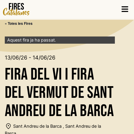
Vés
Men
al
contingut
« Totes les Fires
Aquest fira ja ha passat.
13/06/26 - 14/06/26
Fira del Vi i Fira
del VErmut de Sant
Andreu de la Barca
Sant Andreu de la Barca , Sant Andreu de la
Barca