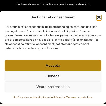
Membres de l’Associació de Publicacions Periòdiques en Català (APPEC)
Gestionar el consentiment
Per oferir la millor experiència, utilitzem tecnologies com 'cookies' per
Gestiona FiresCatalanes
emmagatzemar i/o accedir a la informació del dispositiu. Donar el
consentiment a aquestes tecnologies ens permetrà processar dades com
ara el comportament de navegació o identificadors únics en aquest lloc.
No consentir o retirar el consentiment, pot afectar negativament
determinades característiques i funcions.
Mitjà auditat per
Accepta
Denega
Amb el suport de
Veure preferències
Política de cookies
Política de Privacitat
Termes i condicions