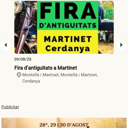
09/08/26
09
Fira d’antiguitats a Martinet
Fi
Montellà i Martinet,
Montellà i Martinet
,
Cerdanya
Publicitat