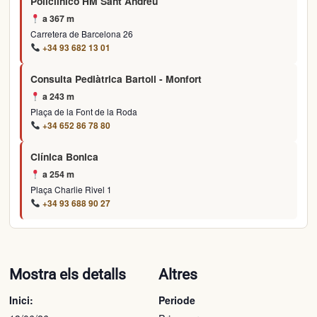
Policlínico HM Sant Andreu
a 367 m
Carretera de Barcelona 26
+34 93 682 13 01
Consulta Pediàtrica Bartoli - Monfort
a 243 m
Plaça de la Font de la Roda
+34 652 86 78 80
Clínica Bonica
a 254 m
Plaça Charlie Rivel 1
+34 93 688 90 27
Mostra els detalls
Altres
Inici:
Periode