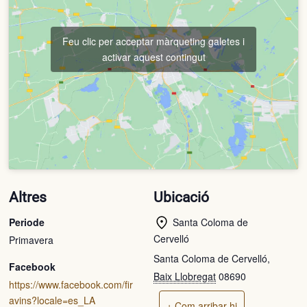
Feu clic per acceptar màrqueting galetes i
activar aquest contingut
Altres
Ubicació
Periode
Santa Coloma de
Cervelló
Primavera
Santa Coloma de Cervelló
,
Facebook
Baix Llobregat
08690
https://www.facebook.com/fir
avins?locale=es_LA
+ Com arribar-hi