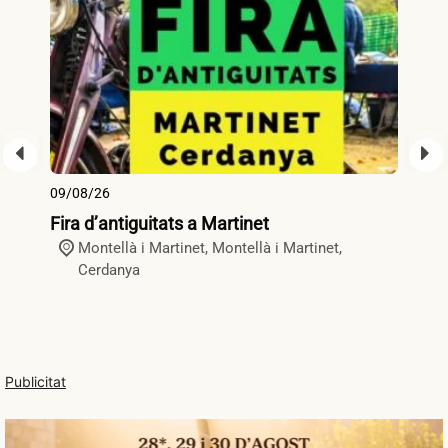
09/08/26
09
Fira d’antiguitats a Martinet
Fi
Montellà i Martinet,
Montellà i Martinet
,
Cerdanya
Publicitat