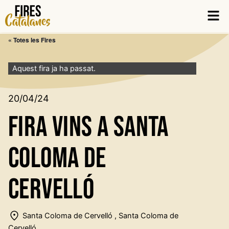
Vés
Men
al
contingut
« Totes les Fires
Aquest fira ja ha passat.
20/04/24
Fira Vins a Santa
Coloma de
Cervelló
Santa Coloma de Cervelló , Santa Coloma de
Cervelló