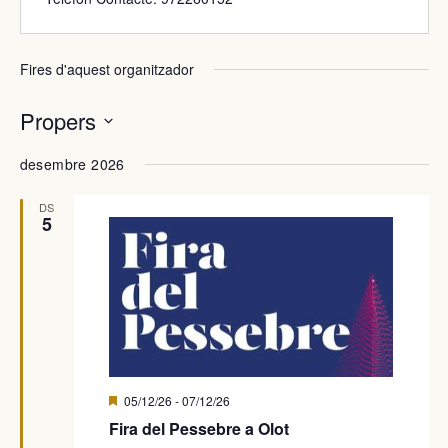
Fires d'aquest organitzador
Propers
Selecciona
desembre 2026
una
data.
DS
5
Destacada
05/12/26
-
07/12/26
Fira del Pessebre a Olot