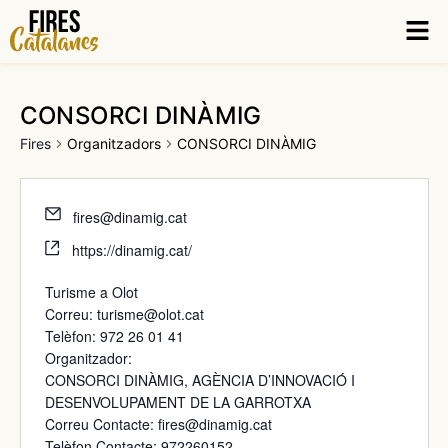
Vés
Men
al
contingut
CONSORCI DINÀMIG
Fires
Organitzadors
CONSORCI DINÀMIG
fires@dinamig.cat
https://dinamig.cat/
Turisme a Olot
Correu:
turisme@olot.cat
Telèfon: 972 26 01 41
Organitzador:
CONSORCI DINÀMIG, AGÈNCIA D’INNOVACIÓ I
DESENVOLUPAMENT DE LA
GARROTXA
Correu Contacte:
fires@dinamig.cat
Telèfon Contacte: 972260152