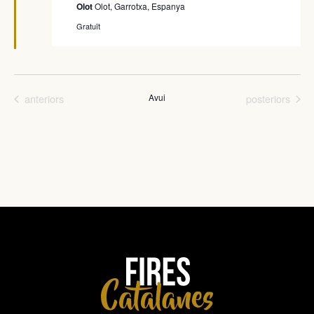
Olot
Olot, Garrotxa, Espanya
Gratuït
Fires
Fires
anteriors
Avui
posteriors