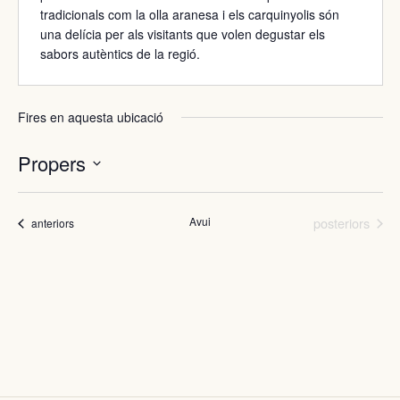
tradicionals com la olla aranesa i els carquinyolis són
una delícia per als visitants que volen degustar els
sabors autèntics de la regió.
Fires en aquesta ubicació
Propers
Selecciona
una
Fires
data.
Avui
posteriors
Fires
anteriors