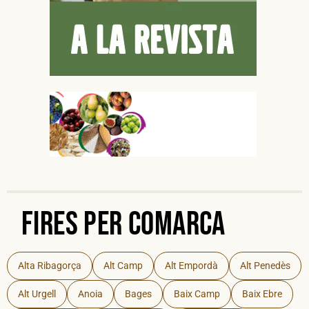
Fires per Comarca
Alta Ribagorça
Alt Camp
Alt Empordà
Alt Penedès
Alt Urgell
Anoia
Bages
Baix Camp
Baix Ebre