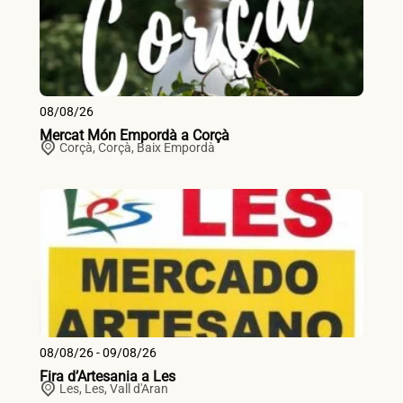
08/08/26
Mercat Món Empordà a Corçà
Corçà,
Corçà
,
Baix Empordà
08/08/26 - 09/08/26
Fira d’Artesania a Les
Les,
Les
,
Vall d'Aran