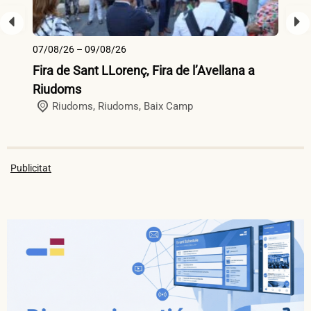
07/08/26 – 09/08/26
10
Fira de Sant LLorenç, Fira de l’Avellana a
Fi
Riudoms
Riudoms,
Riudoms
,
Baix Camp
Publicitat