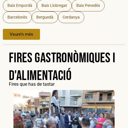
Baix Empordà
Baix Llobregat
Baix Penedès
Barcelonès
Berguedà
Cerdanya
Veure’n més
Fires gastronòmiques i
d'alimentació
Fires que has de tastar