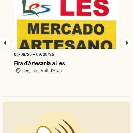
08/08/26 – 09/08/26
13
Fira d’Artesania a Les
Fi
Les,
Les
,
Vall d'Aran