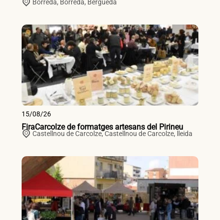
Borredà,
Borredà
,
Berguedà
15/08/26
FiraCarcolze de formatges artesans del Pirineu
Castellnou de Carcolze,
Castellnou de Carcolze
,
lleida