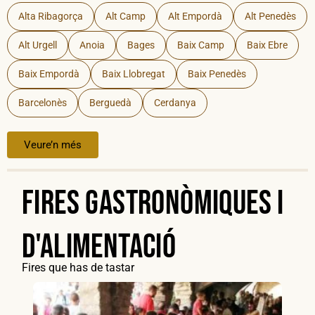
Alta Ribagorça
Alt Camp
Alt Empordà
Alt Penedès
Alt Urgell
Anoia
Bages
Baix Camp
Baix Ebre
Baix Empordà
Baix Llobregat
Baix Penedès
Barcelonès
Berguedà
Cerdanya
Veure’n més
Fires gastronòmiques i
d'alimentació
Fires que has de tastar