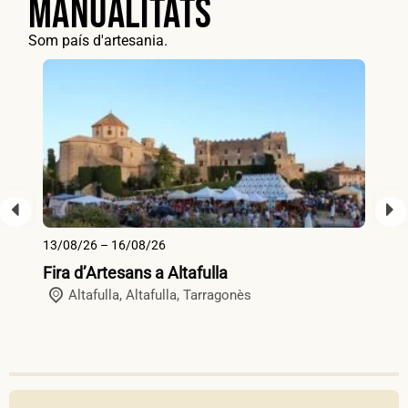
manualitats
Som país d'artesania.
13/08/26 – 16/08/26
15
Fira d’Artesans a Altafulla
Fi
Altafulla,
Altafulla
,
Tarragonès
a 