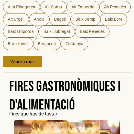
Alta Ribagorça
Alt Camp
Alt Empordà
Alt Penedès
Alt Urgell
Anoia
Bages
Baix Camp
Baix Ebre
Baix Empordà
Baix Llobregat
Baix Penedès
Barcelonès
Berguedà
Cerdanya
Veure’n més
Fires gastronòmiques i
d'alimentació
Fires que has de tastar