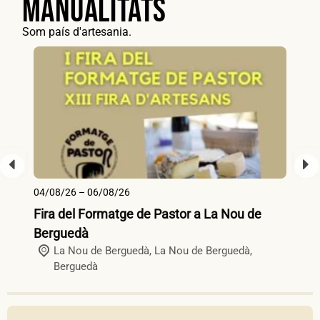
manualitats
Som país d'artesania.
04/08/26 – 06/08/26
08
Fira del Formatge de Pastor a La Nou de
Fi
Berguedà
La Nou de Berguedà,
La Nou de Berguedà
,
Berguedà