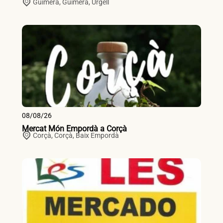
Guimerà,
Guimerà
,
Urgell
08/08/26
Mercat Món Empordà a Corçà
Corçà,
Corçà
,
Baix Empordà