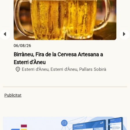
06/08/26
07
Birràneu, Fira de la Cervesa Artesana a
Fi
Esterri d’Àneu
R
Esterri d’Àneu,
Esterri d'Àneu
,
Pallars Sobirà
Publicitat