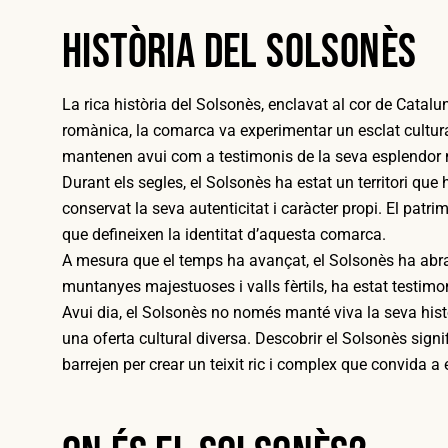
Història del Solsonès
La rica història del Solsonès, enclavat al cor de Catal
romànica, la comarca va experimentar un esclat cultural
mantenen avui com a testimonis de la seva esplendor 
Durant els segles, el Solsonès ha estat un territori q
conservat la seva autenticitat i caràcter propi. El patri
que defineixen la identitat d’aquesta comarca.
A mesura que el temps ha avançat, el Solsonès ha abraç
muntanyes majestuoses i valls fèrtils, ha estat testimoni
Avui dia, el Solsonès no només manté viva la seva his
una oferta cultural diversa. Descobrir el Solsonès signi
barrejen per crear un teixit ric i complex que convida a e