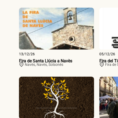
13/12/26
05/12/26
Fira de Santa Llúcia a Navès
Fira del T
Navès,
Navès
,
Solsonès
Fira de 