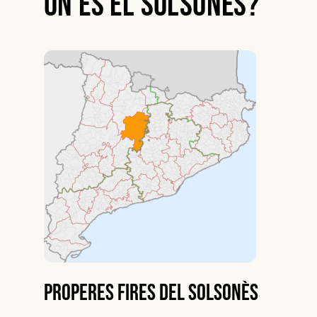
On és el Solsonès?
Properes fires del Solsonès