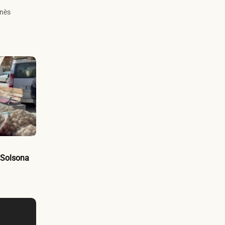
nès
e Solsona