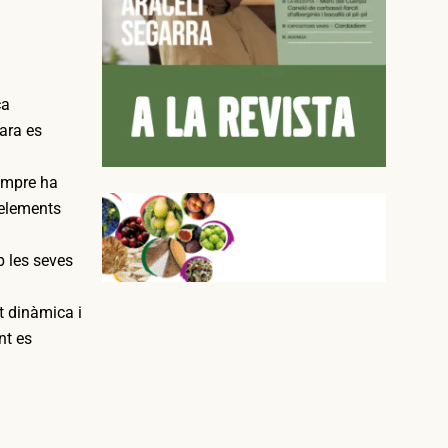
ca
ara es
sempre ha
n elements
b les seves
t dinàmica i
nt es