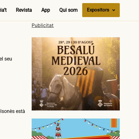
a’t
Revista
App
Qui som
Expositors
Publicitat
el seu
olsonès està