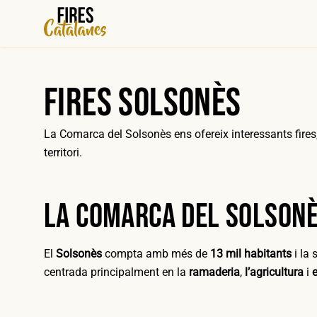
Vés
al
contingut
Fires Solsonès
La Comarca del Solsonès ens ofereix interessants fires
territori.
La Comarca del Solson
El
Solsonès
compta amb més de
13 mil habitants
i la 
centrada principalment en la
ramaderia
,
l’agricultura
i
e