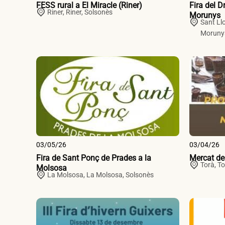
FESS rural a El Miracle (Riner)
Fira del D
Riner,
Riner
,
Solsonès
Morunys
Sant Ll
Moruny
03/05/26
03/04/26
Fira de Sant Ponç de Prades a la
Mercat de
Torà,
To
Molsosa
La Molsosa,
La Molsosa
,
Solsonès