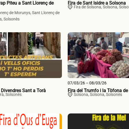
rap Piteu a Sant Llorenç de
Fira de Sant Isidre a Solsona
Fira de Solsona,
Solsona
,
Solso
orenç de Morunys,
Sant Llorenç de
s
,
Solsonès
07/03/26 – 08/03/26
 Divendres Sant a Torà
Fira del Trumfo i la Tòfona d
rà
,
Solsonès
Solsona,
Solsona
,
Solsonès