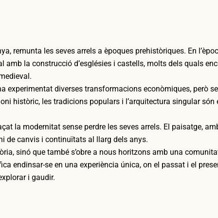
unya, remunta les seves arrels a èpoques prehistòriques. En l’èpo
 amb la construcció d’esglésies i castells, molts dels quals enc
medieval.
ue ha experimentat diverses transformacions econòmiques, però 
moni històric, les tradicions populars i l’arquitectura singular só
at la modernitat sense perdre les seves arrels. El paisatge, am
 de canvis i continuïtats al llarg dels anys.
tòria, sinó que també s’obre a nous horitzons amb una comunita
fica endinsar-se en una experiència única, on el passat i el prese
xplorar i gaudir.