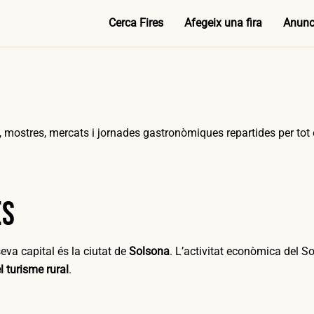
Cerca Fires
Afegeix una fira
Anunci
, mostres, mercats i jornades gastronòmiques repartides per tot 
ès
seva capital és la ciutat de
Solsona
. L’activitat econòmica del S
l turisme rural
.