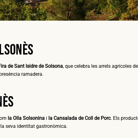
olsonès
Fira de Sant Isidre de Solsona
, que celebra les arrels agrícoles del 
presència ramadera.
nès
 com
la Olla Solsonina
i
la Cansalada de Coll de Porc
. Els product
la seva identitat gastronòmica.