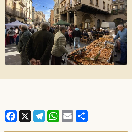
Facebook
X
Telegram
WhatsApp
Email
Comparteix