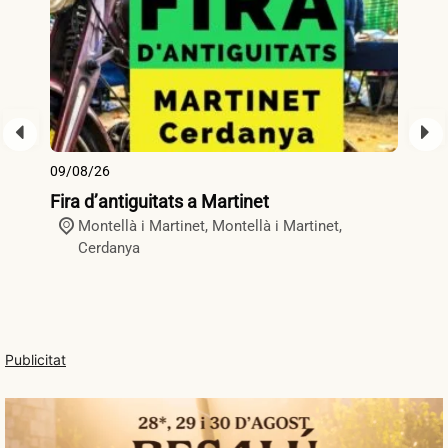
09/08/26
09
Fira d’antiguitats a Martinet
Fi
Montellà i Martinet,
Montellà i Martinet
,
Cerdanya
Publicitat