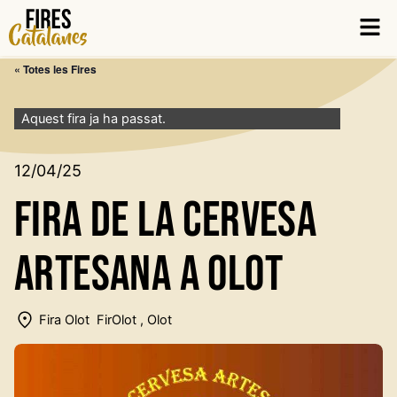
Vés
Men
al
contingut
« Totes les Fires
Aquest fira ja ha passat.
12/04/25
Fira de la Cervesa
Artesana a Olot
Fira Olot  FirOlot , Olot