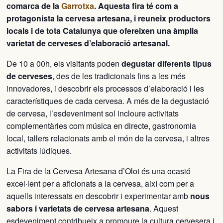
comarca de la
Garrotxa
. Aquesta fira té com a
protagonista la cervesa artesana, i reuneix productors
locals i de tota Catalunya que ofereixen una àmplia
varietat de cerveses d’elaboració artesanal.
De 10 a 00h, els visitants poden
degustar diferents tipus
de cerveses
, des de les tradicionals fins a les més
innovadores, i descobrir els processos d’elaboració i les
característiques de cada cervesa. A més de la degustació
de cervesa, l’esdeveniment sol incloure activitats
complementàries com música en directe, gastronomia
local, tallers relacionats amb el món de la cervesa, i altres
activitats lúdiques.
La Fira de la Cervesa Artesana d’Olot és una ocasió
excel·lent per a aficionats a la cervesa, així com per a
aquells interessats en descobrir i experimentar amb
nous
sabors i varietats de cervesa artesana
. Aquest
esdeveniment contribueix a promoure la cultura cervesera i