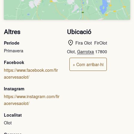
Altres
Ubicació
Periode
Fira Olot  FirOlot
Primavera
Olot
,
Garrotxa
17800
Facebook
+ Com arribar-hi
https://www.facebook.com/fir
acervesaolot/
Instagram
https://www.instagram.com/fir
acervesaolot/
Localitat
Olot