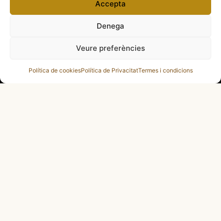
Accepta
Membres de la Federació de Fires de Catalunya (FEFIC)
Denega
Veure preferències
Membres de l’Associació de Publicacions Periòdiques en Català (APPEC)
Política de cookies
Política de Privacitat
Termes i condicions
Gestiona FiresCatalanes
Mitjà auditat per
Amb el suport de