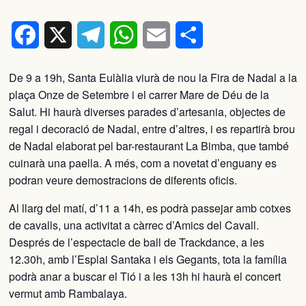
Facebook
X
Telegram
WhatsApp
Email
Comparteix
De 9 a 19h, Santa Eulàlia viurà de nou la Fira de Nadal a la
plaça Onze de Setembre i el carrer Mare de Déu de la
Salut. Hi haurà diverses parades d’artesania, objectes de
regal i decoració de Nadal, entre d’altres, i es repartirà brou
de Nadal elaborat pel bar-restaurant La Bimba, que també
cuinarà una paella. A més, com a novetat d’enguany es
podran veure demostracions de diferents oficis.
Al llarg del matí, d’11 a 14h, es podrà passejar amb cotxes
de cavalls, una activitat a càrrec d’Amics del Cavall.
Després de l’espectacle de ball de Trackdance, a les
12.30h, amb l’Esplai Santaka i els Gegants, tota la família
podrà anar a buscar el Tió i a les 13h hi haurà el concert
vermut amb Rambalaya.