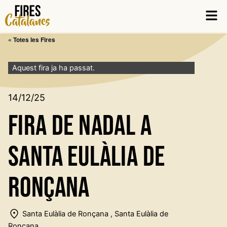
Vés
Men
al
contingut
« Totes les Fires
Aquest fira ja ha passat.
14/12/25
Fira de Nadal a
Santa Eulàlia de
Ronçana
Santa Eulàlia de Ronçana , Santa Eulàlia de
Ronçana