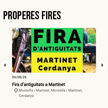
Properes Fires
09/08/26
09
Fira d’antiguitats a Martinet
Fi
Montellà i Martinet,
Montellà i Martinet
,
Cerdanya