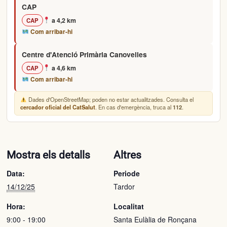
CAP
a 4,2 km
CAP
Com arribar-hi
Centre d'Atenció Primària Canovelles
a 4,6 km
CAP
Com arribar-hi
Dades d'OpenStreetMap; poden no estar actualitzades. Consulta el
. En cas d'emergència, truca al
.
cercador oficial del CatSalut
112
Mostra els detalls
Altres
Data:
Periode
14/12/25
Tardor
Hora:
Localitat
9:00 - 19:00
Santa Eulàlia de Ronçana