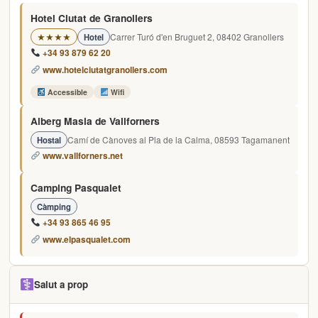
Hotel Ciutat de Granollers
Carrer Turó d'en Bruguet 2, 08402 Granollers
★★★★
Hotel
+34 93 879 62 20
www.hotelciutatgranollers.com
Accessible
Wifi
Alberg Masia de Vallforners
Camí de Cànoves al Pla de la Calma, 08593 Tagamanent
Hostal
www.vallforners.net
Camping Pasqualet
Càmping
+34 93 865 46 95
www.elpasqualet.com
Salut a prop