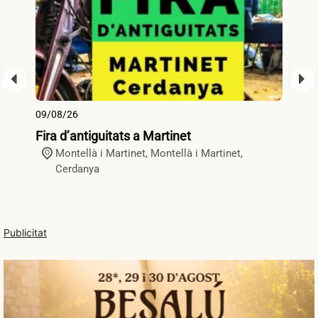
09/08/26
09
Fira d’antiguitats a Martinet
Fi
Montellà i Martinet,
Montellà i Martinet
,
Cerdanya
Publicitat