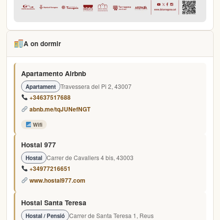
A on dormir
Apartamento Airbnb
Travessera del Pi 2, 43007
Apartament
+34637517688
abnb.me/tqJUNefNGT
Wifi
Hostal 977
Carrer de Cavallers 4 bis, 43003
Hostal
+34977216651
www.hostal977.com
Hostal Santa Teresa
Carrer de Santa Teresa 1, Reus
Hostal / Pensió