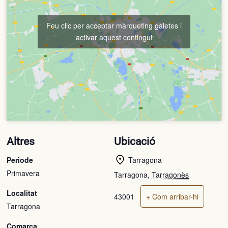
Feu clic per acceptar màrqueting galetes i
activar aquest contingut
Altres
Ubicació
Periode
Tarragona
Primavera
Tarragona
,
Tarragonès
Localitat
43001
+ Com arribar-hi
Tarragona
Comarca