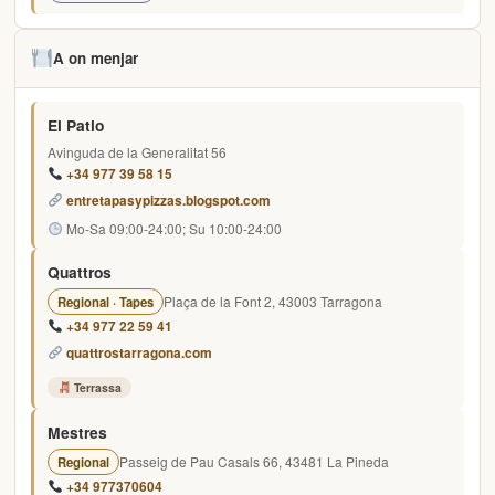
A on menjar
El Patio
Avinguda de la Generalitat 56
+34 977 39 58 15
entretapasypizzas.blogspot.com
Mo-Sa 09:00-24:00; Su 10:00-24:00
Quattros
Plaça de la Font 2, 43003 Tarragona
Regional · Tapes
+34 977 22 59 41
quattrostarragona.com
Terrassa
Mestres
Passeig de Pau Casals 66, 43481 La Pineda
Regional
+34 977370604