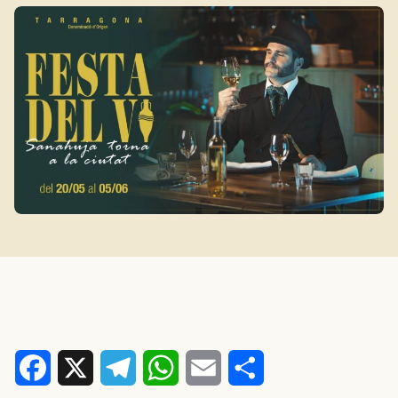
Facebook
X
Telegram
WhatsApp
Email
Comparteix