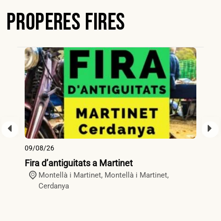
Properes Fires
09/08/26
09
Fira d’antiguitats a Martinet
Fi
Montellà i Martinet,
Montellà i Martinet
,
Cerdanya