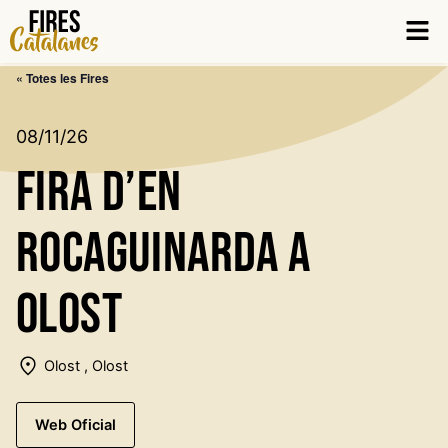
Vés
Men
al
contingut
« Totes les Fires
08/11/26
Fira d’en
Rocaguinarda a
Olost
Olost , Olost
Web Oficial