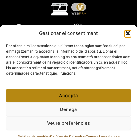
Gestionar el consentiment
Per oferir la millor experiència, utilitzem tecnologies com 'cookies' per
emmagatzemar i/o accedir a la informació del dispositiu. Donar el
consentiment a aquestes tecnologies ens permetrà processar dades com
ara el comportament de navegació o identificadors únics en aquest lloc.
No consentir o retirar el consentiment, pot afectar negativament
determinades característiques i funcions.
Accepta
Denega
Veure preferències
Copyright 2012 – 2026 Fires Catalanes
Política de cookies
Política de Privacitat
Termes i condicions