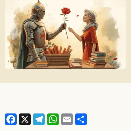
Facebook
X
Telegram
WhatsApp
Email
Comparteix