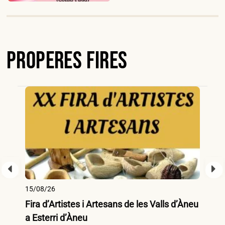
Properes Fires
15/08/26
15
Fira d’Artistes i Artesans de les Valls d’Àneu
Fi
a Esterri d’Àneu