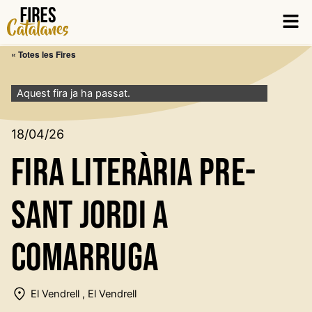
Vés
Men
al
contingut
« Totes les Fires
Aquest fira ja ha passat.
18/04/26
Fira Literària Pre-
Sant Jordi a
Comarruga
El Vendrell , El Vendrell