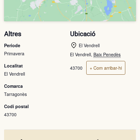
Altres
Ubicació
Periode
El Vendrell
Primavera
El Vendrell
,
Baix Penedès
Localitat
43700
+ Com arribar-hi
El Vendrell
Comarca
Tarragonès
Codi postal
43700