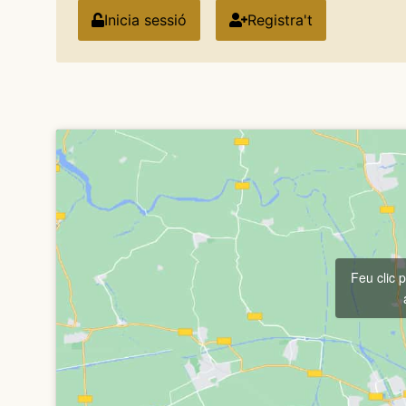
Inicia sessió
Registra't
Feu clic 