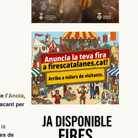
e l’
Anoia
,
acant per
 la
des de