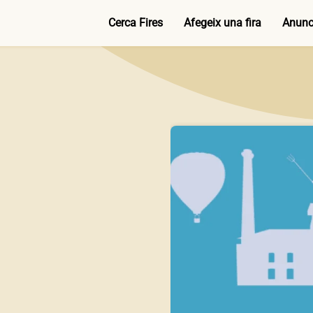
Cerca Fires
Afegeix una fira
Anunci