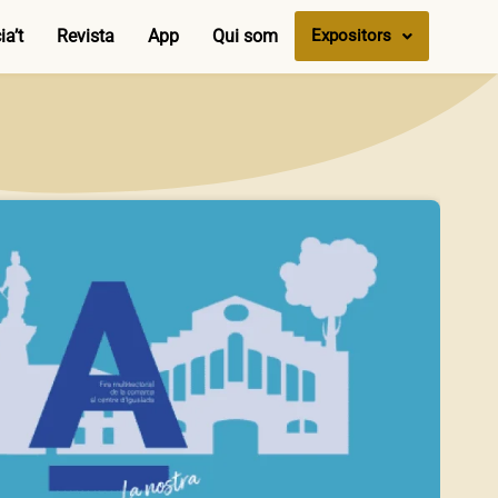
a’t
Revista
App
Qui som
Expositors