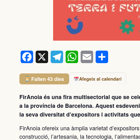
Facebook
X
Telegram
WhatsApp
Email
Comparteix
Falten 43 dies
Afegeix al calendari
FirAnoia és una fira multisectorial que se cel
a la província de Barcelona. Aquest esdeven
la seva diversitat d’expositors i activitats qu
FirAnoia ofereix una àmplia varietat d’expositor
construcció, l’artesania, la tecnologia, l’aliment