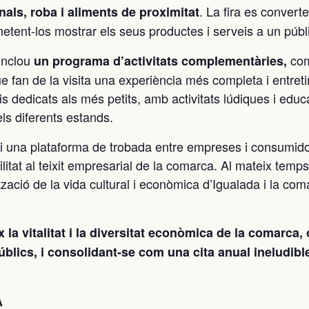
. La fira es convert
nals, roba i aliments de proximitat
etent-los mostrar els seus productes i serveis a un públ
inclou
co
un programa d’activitats complementàries,
ue fan de la visita una experiència més completa i entret
s dedicats als més petits, amb activitats lúdiques i educ
ls diferents estands.
gui una plataforma de trobada entre empreses i consumido
ilitat al teixit empresarial de la comarca. Al mateix temps
zació de la vida cultural i econòmica d’Igualada i la co
x la vitalitat i la diversitat econòmica de la comarca, 
públics, i consolidant-se com una cita anual ineludible
A