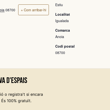
Estiu
oia
08700
+ Com arribar-hi
Localitat
Igualada
Comarca
Anoia
Codi postal
08700
va d'espais
ó o registra't si encara
 És 100% gratuït.