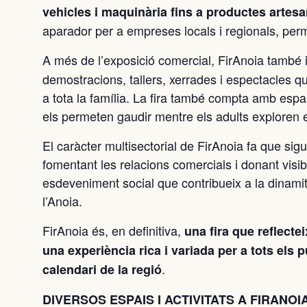
vehicles i maquinària fins a productes artesa
aparador per a empreses locals i regionals, perm
A més de l’exposició comercial, FirAnoia també 
demostracions, tallers, xerrades i espectacles q
a tota la família. La fira també compta amb espai
els permeten gaudir mentre els adults exploren e
El caràcter multisectorial de FirAnoia fa que si
fomentant les relacions comercials i donant visib
esdeveniment social que contribueix a la dinamit
l’Anoia.
FirAnoia és, en definitiva,
una fira que reflectei
una experiència rica i variada per a tots els 
.
calendari de la regió
DIVERSOS ESPAIS I ACTIVITATS A FIRANOI