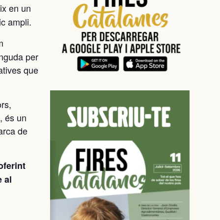
eix en un
ic ampli.
m
inguda per
atives que
rs,
, és un
marca de
oferint
 al