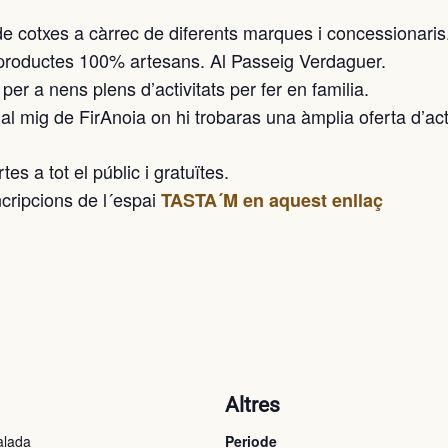
de cotxes a càrrec de diferents marques i concessionaris
 productes 100% artesans. Al Passeig Verdaguer.
 per a nens plens d’activitats per fer en familia.
 al mig de FirAnoia on hi trobaras una àmplia oferta d’act
es a tot el públic i gratuïtes.
ncripcions de l´espai
TASTA´M en aquest enllaç
ó
Altres
alada
Periode