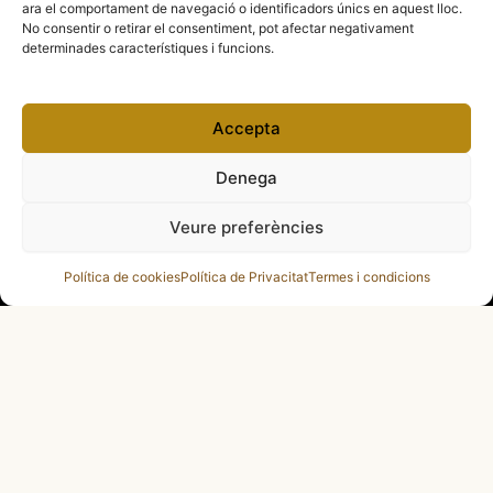
ara el comportament de navegació o identificadors únics en aquest lloc.
No consentir o retirar el consentiment, pot afectar negativament
determinades característiques i funcions.
Gestiona FiresCatalanes
Accepta
Mitjà auditat per
Denega
Veure preferències
Amb el suport de
Política de cookies
Política de Privacitat
Termes i condicions