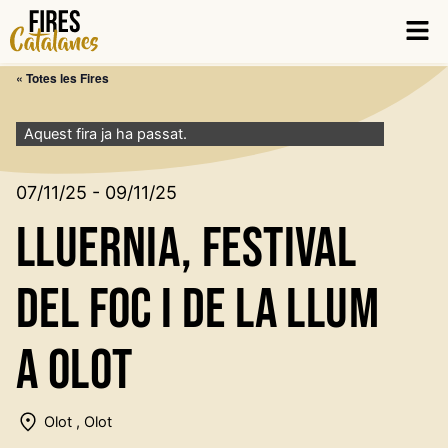
Vés
Men
al
contingut
« Totes les Fires
Aquest fira ja ha passat.
07/11/25 - 09/11/25
Lluernia, Festival
del foc i de la llum
a Olot
Olot , Olot