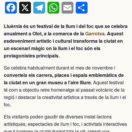
Facebook
X
Telegram
WhatsApp
Email
Comparteix
Lluèrnia és un festival de la llum i del foc que se celebra
anualment a Olot, a la comarca de la
Garrotxa
. Aquest
esdeveniment artístic i cultural transforma la ciutat en
un escenari màgic on la llum i el foc són els
protagonistes principals.
Se celebra habitualment durant el mes de novembre i
converteix els carrers, places i espais emblemàtics de
la ciutat en un gran museu a l’aire lliure.
Aquest festival
té com a objectiu retre homenatge al passat volcànic de la
regió i destacar la creativitat artística a través de la llum i el
foc.
Els visitants poden gaudir de diverses instal·lacions
artístiques, espectacles de llum i foc, i activitats interactives
que il·luminen la ciutat durant tota la nit, creant una