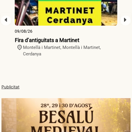
09/08/26
09
Fira d’antiguitats a Martinet
Fi
Montellà i Martinet,
Montellà i Martinet
,
Cerdanya
Publicitat