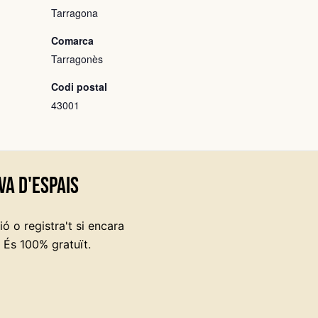
Tarragona
Comarca
Tarragonès
Codi postal
43001
va d'espais
ó o registra't si encara
 És 100% gratuït.