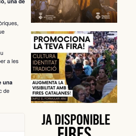
co, una de
òriques,
ue
eu
er a les
e una
ic de