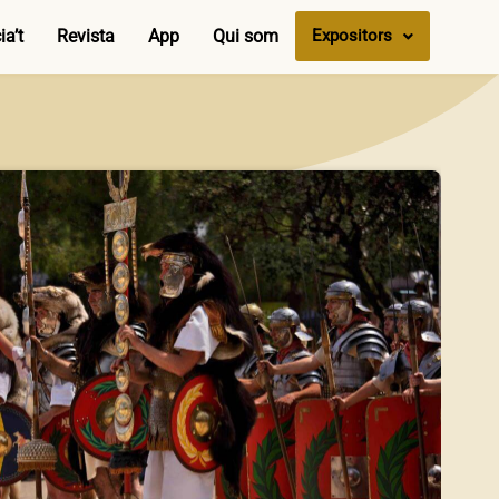
a’t
Revista
App
Qui som
Expositors