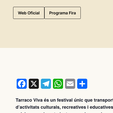
Web Oficial
Programa Fira
Facebook
X
Telegram
WhatsApp
Email
Comparteix
Tarraco Viva és un festival únic que transpor
d’activitats culturals, recreatives i educati