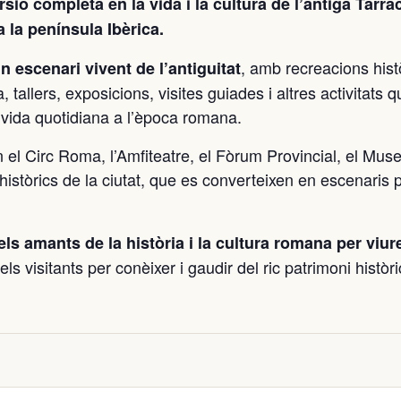
ió completa en la vida i la cultura de l’antiga Tàrra
 la península Ibèrica.
, amb recreacions hist
n escenari vivent de l’antiguitat
tallers, exposicions, visites guiades i altres activitats q
a vida quotidiana a l’època romana.
en el Circ Roma, l’Amfiteatre, el Fòrum Provincial, el Mus
històrics de la ciutat, que es converteixen en escenaris p
els amants de la història i la cultura romana per viur
 els visitants per conèixer i gaudir del ric patrimoni històr