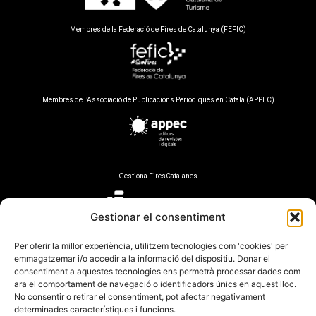
Membres de la Federació de Fires de Catalunya (FEFIC)
Membres de l’Associació de Publicacions Periòdiques en Català (APPEC)
Gestiona FiresCatalanes
Gestionar el consentiment
Per oferir la millor experiència, utilitzem tecnologies com 'cookies' per
Mitjà auditat per
emmagatzemar i/o accedir a la informació del dispositiu. Donar el
consentiment a aquestes tecnologies ens permetrà processar dades com
ara el comportament de navegació o identificadors únics en aquest lloc.
No consentir o retirar el consentiment, pot afectar negativament
determinades característiques i funcions.
Amb el suport de