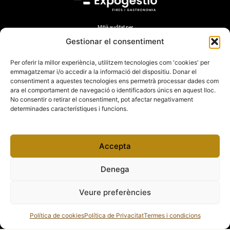
Mitjà auditat per
Gestionar el consentiment
Per oferir la millor experiència, utilitzem tecnologies com 'cookies' per
emmagatzemar i/o accedir a la informació del dispositiu. Donar el
Amb el suport de
consentiment a aquestes tecnologies ens permetrà processar dades com
ara el comportament de navegació o identificadors únics en aquest lloc.
No consentir o retirar el consentiment, pot afectar negativament
determinades característiques i funcions.
Accepta
Denega
Veure preferències
Política de cookies
Política de Privacitat
Termes i condicions