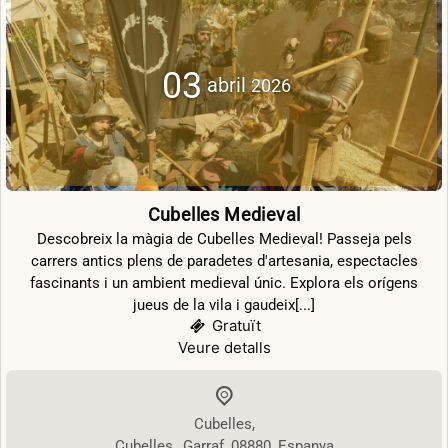
03
abril
2026
Cubelles Medieval
Descobreix la màgia de Cubelles Medieval! Passeja pels
carrers antics plens de paradetes d'artesania, espectacles
fascinants i un ambient medieval únic. Explora els orígens
jueus de la vila i gaudeix[...]
Gratuït
Veure detalls
Cubelles
,
Cubelles
,
Garraf
08880
Espanya