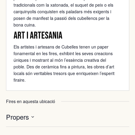
tradicionals com la xatonada, el suquet de peix o els
carquinyolis conquisten els paladars més exigents i
posen de manifest la passió dels cubellencs per la
bona cuina.
Art i artesania
Els artistes i artesans de Cubelles tenen un paper
fonamental en les fires, exhibint les seves creacions
úniques i mostrant al món l’essència creativa del
poble. Des de ceràmica fins a pintura, les obres d’art
locals són veritables tresors que enriqueixen l’esperit
firaire.
Fires en aquesta ubicació
Propers
Selecciona
una