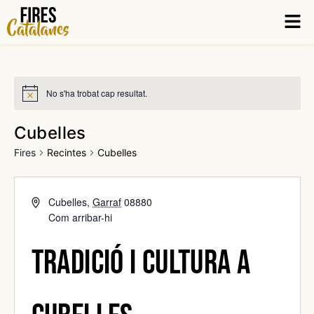
Vés
Men
al
contingut
No s'ha trobat cap resultat.
Cubelles
Fires
Recintes
Cubelles
Cubelles
,
Garraf
08880
Com arribar-hi
Tradició i cultura a