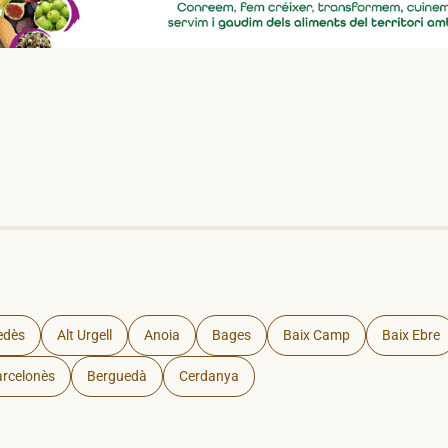
edès
Alt Urgell
Anoia
Bages
Baix Camp
Baix Ebre
rcelonès
Berguedà
Cerdanya