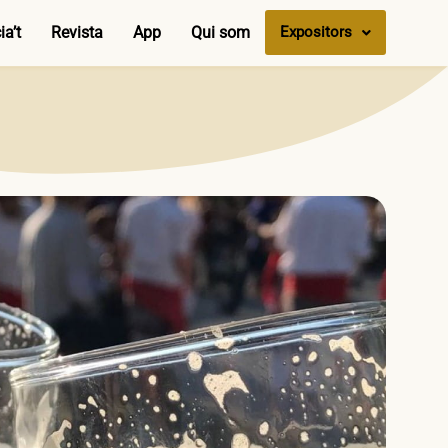
a’t
Revista
App
Qui som
Expositors