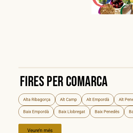
Fires per Comarca
Alta Ribagorça
Alt Camp
Alt Empordà
Alt Pen
Baix Empordà
Baix Llobregat
Baix Penedès
Ba
Veure’n més