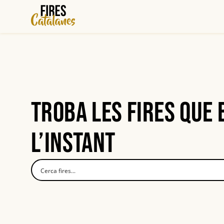
Vés
al
contingut
Troba les fires que
l’instant