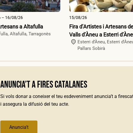
 – 16/08/26
15/08/26
Artesans a Altafulla
Fira d’Artistes i Artesans de
ulla,
Altafulla
,
Tarragonès
Valls d’Àneu a Esterri d’Àn
Esterri d’Àneu,
Esterri d'Àne
Pallars Sobirà
Anuncia’t a Fires Catalanes
Si vols donar a coneixer el teu esdeveniment anuncia’t a firesc
i assegura la difusió del teu acte.
Anuncia’t