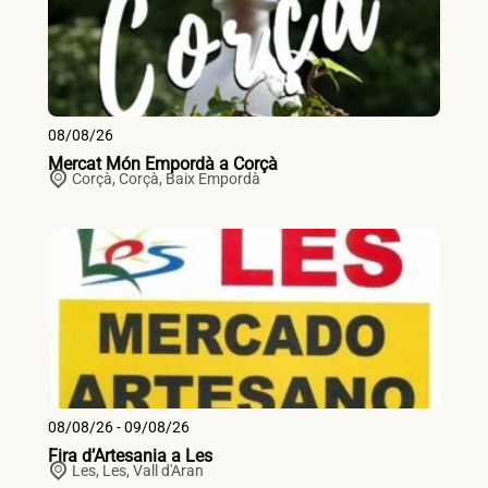
08/08/26
Mercat Món Empordà a Corçà
Corçà,
Corçà
,
Baix Empordà
08/08/26 - 09/08/26
Fira d’Artesania a Les
Les,
Les
,
Vall d'Aran