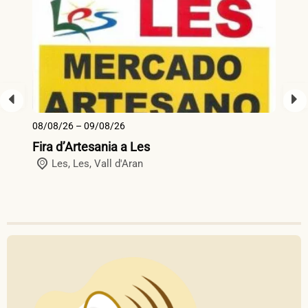
08/08/26 – 09/08/26
13
Fira d’Artesania a Les
Fi
Les,
Les
,
Vall d'Aran