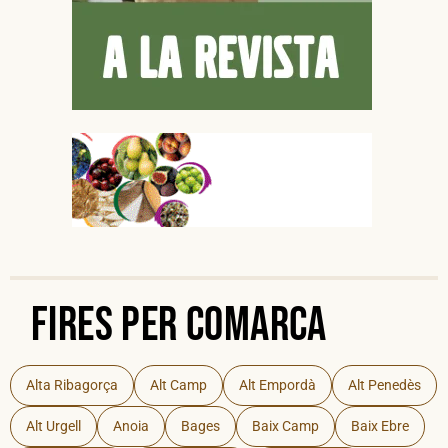
Fires per Comarca
Alta Ribagorça
Alt Camp
Alt Empordà
Alt Penedès
Alt Urgell
Anoia
Bages
Baix Camp
Baix Ebre