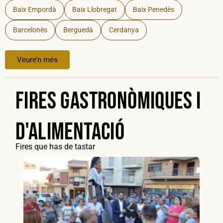
Baix Empordà
Baix Llobregat
Baix Penedès
Barcelonès
Berguedà
Cerdanya
Veure’n més
Fires gastronòmiques i
d'alimentació
Fires que has de tastar