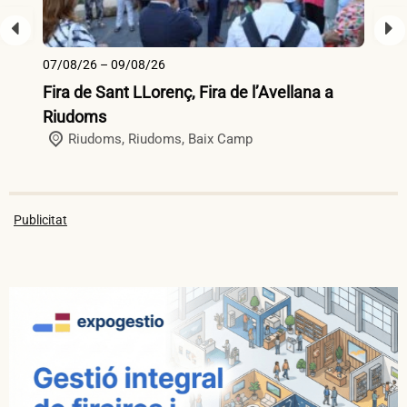
07/08/26 – 09/08/26
10
Fira de Sant LLorenç, Fira de l’Avellana a
Fi
Riudoms
Riudoms,
Riudoms
,
Baix Camp
Publicitat