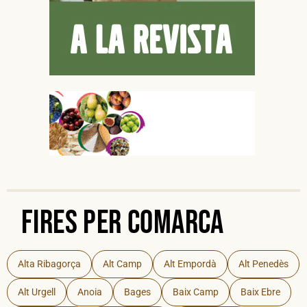
Fires per Comarca
Alta Ribagorça
Alt Camp
Alt Empordà
Alt Penedès
Alt Urgell
Anoia
Bages
Baix Camp
Baix Ebre