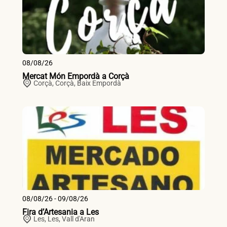
08/08/26
Mercat Món Empordà a Corçà
Corçà,
Corçà
,
Baix Empordà
08/08/26 - 09/08/26
Fira d’Artesania a Les
Les,
Les
,
Vall d'Aran