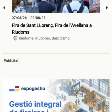
07/08/26 – 09/08/26
10
Fira de Sant LLorenç, Fira de l’Avellana a
Fi
Riudoms
Riudoms,
Riudoms
,
Baix Camp
Publicitat