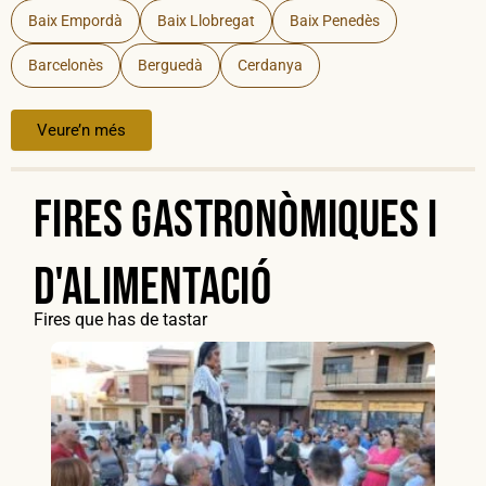
Baix Empordà
Baix Llobregat
Baix Penedès
Barcelonès
Berguedà
Cerdanya
Veure’n més
Fires gastronòmiques i
d'alimentació
Fires que has de tastar