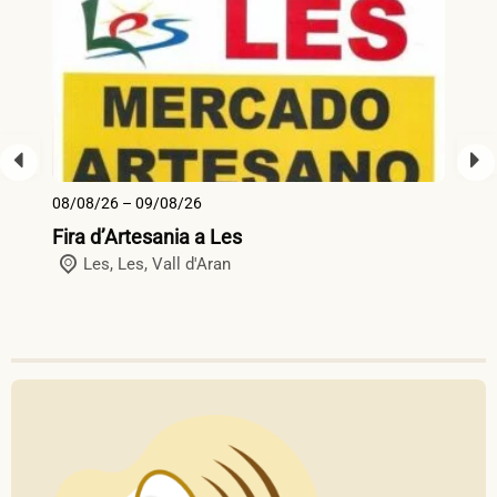
08/08/26 – 09/08/26
13
Fira d’Artesania a Les
Fi
Les,
Les
,
Vall d'Aran