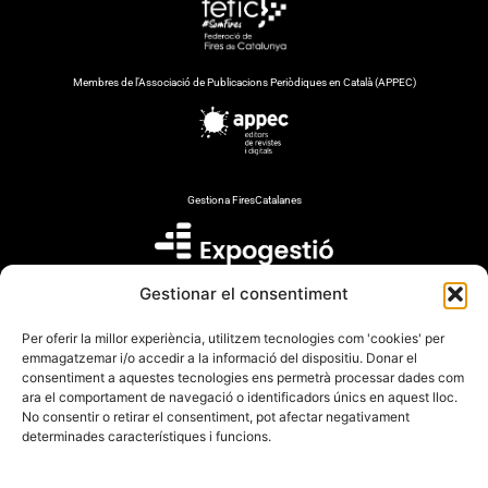
Membres de l’Associació de Publicacions Periòdiques en Català (APPEC)
Gestiona FiresCatalanes
Gestionar el consentiment
Mitjà auditat per
Per oferir la millor experiència, utilitzem tecnologies com 'cookies' per
emmagatzemar i/o accedir a la informació del dispositiu. Donar el
consentiment a aquestes tecnologies ens permetrà processar dades com
ara el comportament de navegació o identificadors únics en aquest lloc.
No consentir o retirar el consentiment, pot afectar negativament
Amb el suport de
determinades característiques i funcions.