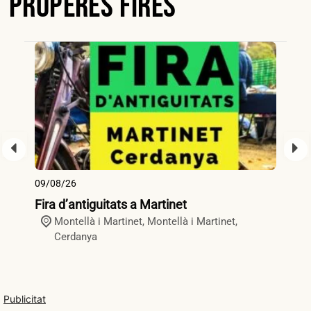
Properes Fires
09/08/26
09
Fira d’antiguitats a Martinet
Fi
Montellà i Martinet,
Montellà i Martinet
,
Cerdanya
Publicitat