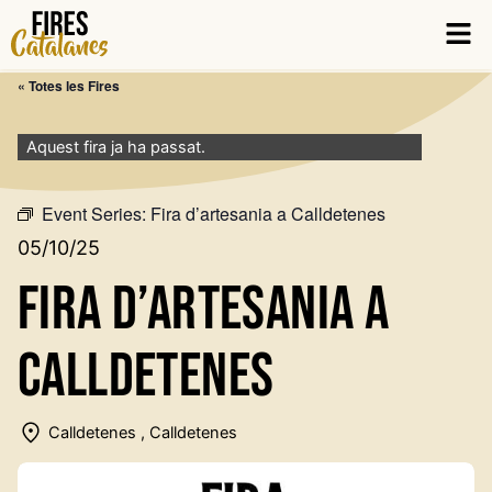
Vés
Men
al
contingut
« Totes les Fires
Aquest fira ja ha passat.
Event Series:
Fira d’artesania a Calldetenes
05/10/25
Fira d’artesania a
Calldetenes
Calldetenes , Calldetenes