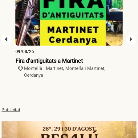
09/08/26
09
Fira d’antiguitats a Martinet
Fi
Montellà i Martinet,
Montellà i Martinet
,
Cerdanya
Publicitat