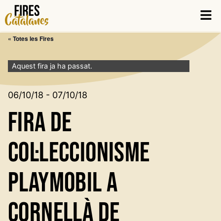
Vés
Men
al
contingut
« Totes les Fires
Aquest fira ja ha passat.
06/10/18 - 07/10/18
Fira de
Col·leccionisme
Playmobil a
Cornellà de