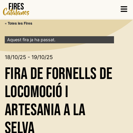
Vés
Men
al
contingut
« Totes les Fires
Aquest fira ja ha passat.
18/10/25 - 19/10/25
Fira de Fornells de
Locomoció i
Artesania a la
Selva