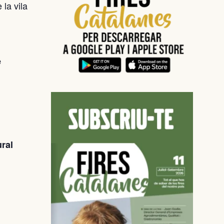
 la vila
e
ral