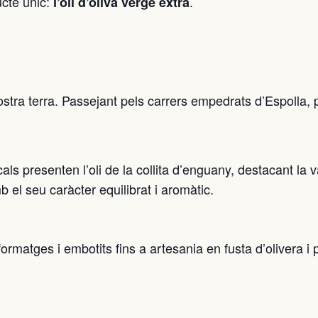
ucte únic:
.
l’oli d’oliva verge extra
nostra terra. Passejant pels carrers empedrats d’Espolla,
als presenten l’oli de la collita d’enguany, destacant la v
b el seu caràcter equilibrat i aromàtic.
rmatges i embotits fins a artesania en fusta d’olivera i