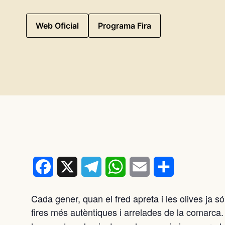
Web Oficial
Programa Fira
Facebook
X
Telegram
WhatsApp
Email
Comparteix
Cada gener, quan el fred apreta i les olives ja són
fires més autèntiques i arrelades de la comarca