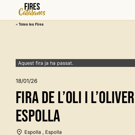
Vés
al
contingut
« Totes les Fires
Aquest fira ja ha passat.
18/01/26
Fira de l’Oli i l’Olive
Espolla
Espolla , Espolla