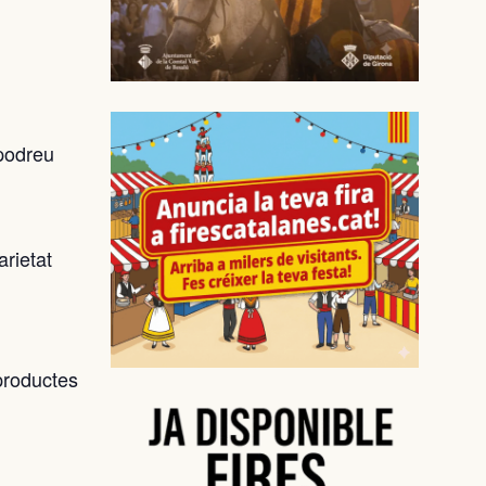
 podreu
arietat
 productes