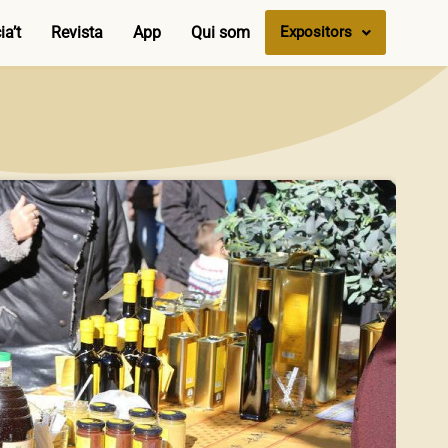
a’t
Revista
App
Qui som
Expositors