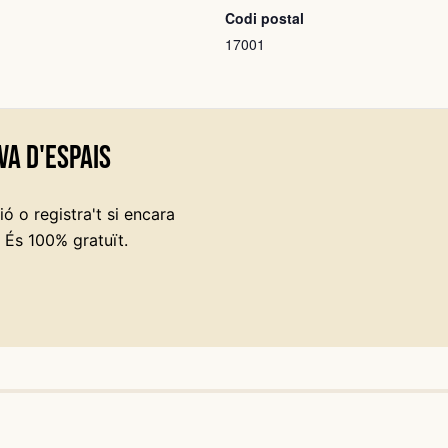
Codi postal
17001
va d'espais
ó o registra't si encara
 És 100% gratuït.