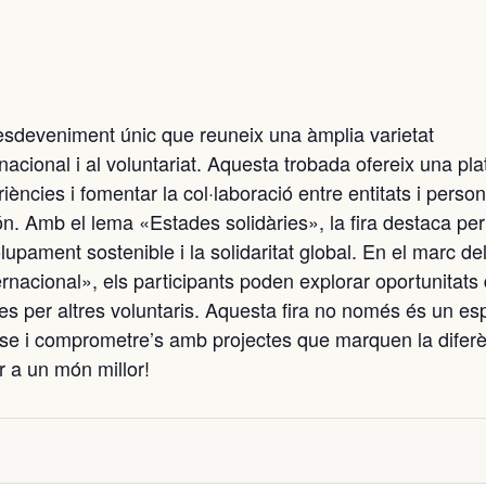
 esdeveniment únic que reuneix una àmplia varietat
nacional i al voluntariat. Aquesta trobada ofereix una pl
ències i fomentar la col·laboració entre entitats i perso
ón. Amb el lema «Estades solidàries», la fira destaca per
pament sostenible i la solidaritat global. En el marc de
ernacional», els participants poden explorar oportunitats
des per altres voluntaris. Aquesta fira no només és un es
r-se i comprometre’s amb projectes que marquen la difer
r a un món millor!