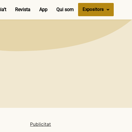
a’t
Revista
App
Qui som
Expositors
Publicitat