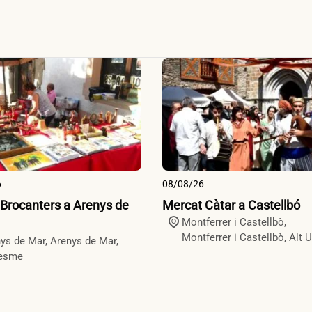
6
08/08/26
 Brocanters a Arenys de
Mercat Càtar a Castellbó
Montferrer i Castellbò,
Montferrer i Castellbò
,
Alt U
ys de Mar,
Arenys de Mar
,
esme