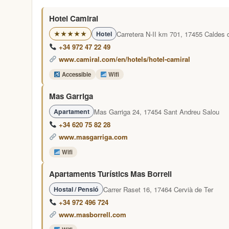
Hotel Camiral
Carretera N-II km 701, 17455 Caldes 
★★★★★
Hotel
+34 972 47 22 49
www.camiral.com/en/hotels/hotel-camiral
Accessible
Wifi
Mas Garriga
Mas Garriga 24, 17454 Sant Andreu Salou
Apartament
+34 620 75 82 28
www.masgarriga.com
Wifi
Apartaments Turístics Mas Borrell
Carrer Raset 16, 17464 Cervià de Ter
Hostal / Pensió
+34 972 496 724
www.masborrell.com