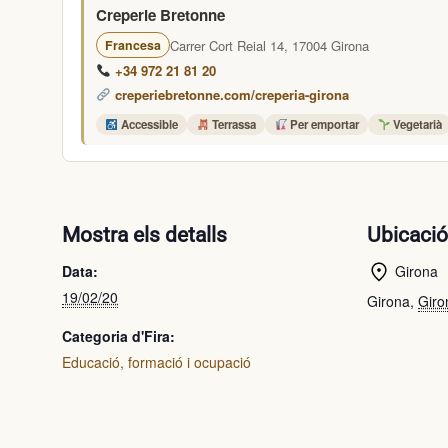
Creperie Bretonne
Carrer Cort Reial 14, 17004 Girona
Francesa
+34 972 21 81 20
creperiebretonne.com/creperia-girona
Accessible
Terrassa
Per emportar
Vegetarià
Mostra els detalls
Ubicaci
Data:
Girona
19/02/20
Girona
,
Giro
Categoria d'Fira:
Educació, formació i ocupació