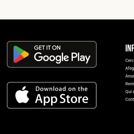
In
Cerc
Afeg
Anun
Revi
Qui 
Cont