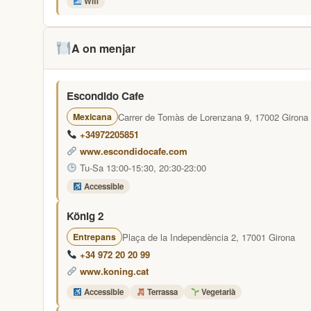
Wifi
A on menjar
Escondido Cafe
Carrer de Tomàs de Lorenzana 9, 17002 Girona
Mexicana
+34972205851
www.escondidocafe.com
Tu-Sa 13:00-15:30, 20:30-23:00
Accessible
König 2
Plaça de la Independència 2, 17001 Girona
Entrepans
+34 972 20 20 99
www.koning.cat
Accessible
Terrassa
Vegetarià