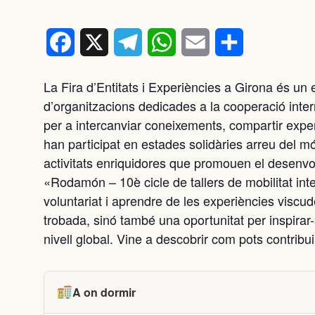
Facebook
X
Telegram
WhatsApp
Email
Comparteix
La Fira d’Entitats i Experiències a Girona és un
d’organitzacions dedicades a la cooperació inter
per a intercanviar coneixements, compartir experi
han participat en estades solidàries arreu del m
activitats enriquidores que promouen el desenvolu
«Rodamón – 10è cicle de tallers de mobilitat int
voluntariat i aprendre de les experiències viscu
trobada, sinó també una oportunitat per inspira
nivell global. Vine a descobrir com pots contribui
A on dormir