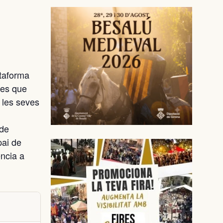
ataforma
nes que
 les seves
l
 de
pai de
ència a