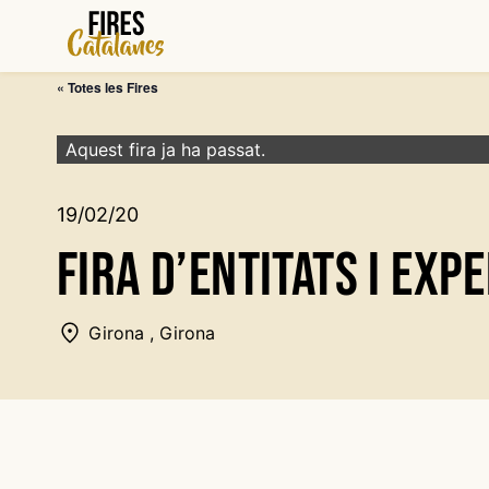
Vés
al
contingut
« Totes les Fires
Aquest fira ja ha passat.
19/02/20
Fira d’entitats i exp
Girona , Girona