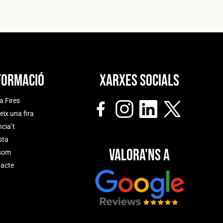
formació
Xarxes socials
a Fires
eix una fira
cia’t
sta
Valora'ns a
som
acte