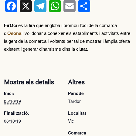
Facebook
X
Telegram
WhatsApp
Email
Comparteix
FirOci
és la fira que engloba i promou l’oci de la comarca
d’
Osona
i vol donar a conèixer els establiments i activitats entre
la gent de la comarca i voltants per tal de mostrar l’àmplia oferta
existent i generar dinamisme dins la ciutat.
Mostra els detalls
Altres
Inici:
Periode
05/10/19
Tardor
Finalització:
Localitat
06/10/19
Vic
Comarca