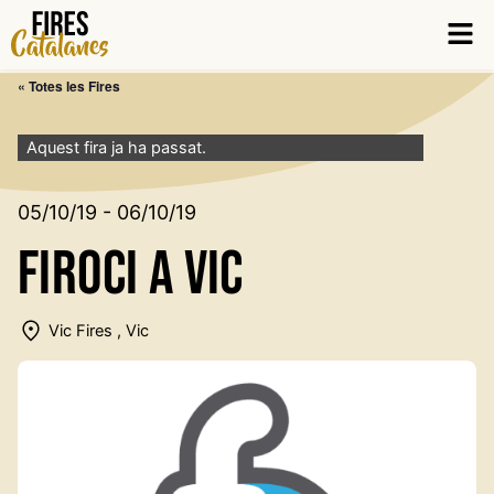
Vés
Men
al
contingut
« Totes les Fires
Aquest fira ja ha passat.
05/10/19 - 06/10/19
FirOci a Vic
Vic Fires , Vic