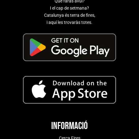
Què faràs avui?
I el cap de setmana?
Catalunya és terra de fires,
i aquí les trovaràs totes.
Informació
Cerca Fires