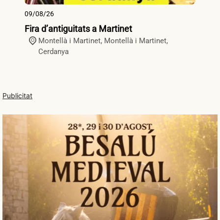
09/08/26
09
Fira d’antiguitats a Martinet
Fi
Montellà i Martinet,
Montellà i Martinet
,
Cerdanya
Publicitat