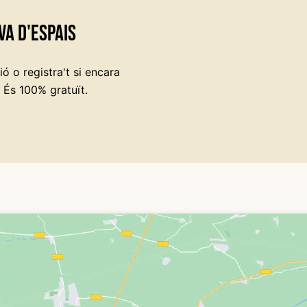
va d'espais
ó o registra't si encara
 És 100% gratuït.