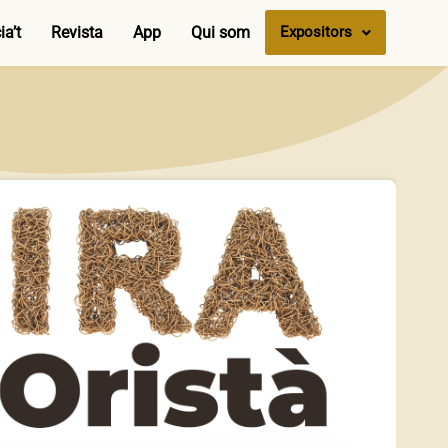
a’t
Revista
App
Qui som
Expositors