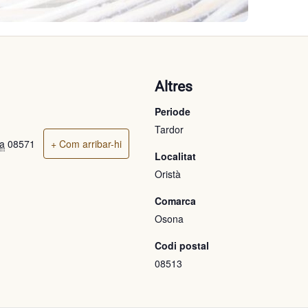
ó
Altres
Periode
Tardor
a
08571
+ Com arribar-hi
Localitat
Oristà
Comarca
Osona
Codi postal
08513