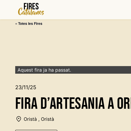
Vés
al
contingut
« Totes les Fires
Aquest fira ja ha passat.
23/11/25
Fira d’Artesania a Or
Oristà , Oristà