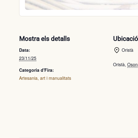
Mostra els detalls
Ubicaci
Data:
Oristà
23/11/25
Oristà
,
Oson
Categoria d'Fira:
Artesania, art i manualitats