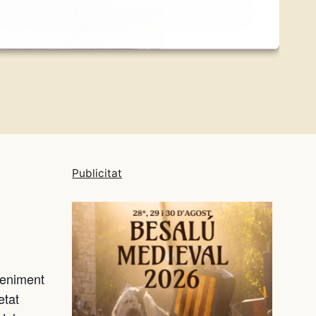
Publicitat
veniment
etat