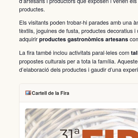
d’artesans i productors que exposen i venen els s
productes.
Els visitants poden trobar-hi parades amb una àm
tèxtils, joguines de fusta, productes decoratius 
adquirir
com 
productes gastronòmics artesans
La fira també inclou activitats paral·leles com
ta
propostes culturals per a tota la família. Aquest
d’elaboració dels productes i gaudir d’una exper
Cartell de la Fira