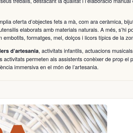
eus treballs, destacant la qualitat i l’elaboració manual
plia oferta d’objectes fets a mà, com ara ceràmica, bijut
i utensilis elaborats amb materials naturals. A més, s’hi 
embotits, formatges, mel, dolços i licors típics de la zo
, activitats infantils, actuacions musicals
llers d’artesania
es activitats permeten als assistents conèixer de prop el 
iència immersiva en el món de l’artesania.