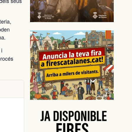
 dels seus
eria,
poden
na.
 i
procés