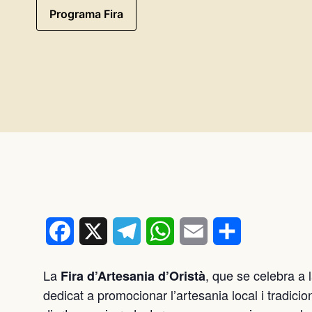
Programa Fira
Facebook
X
Telegram
WhatsApp
Email
Comparteix
La
, que se celebra a 
Fira d’Artesania d’Oristà
dedicat a promocionar l’artesania local i tradicion