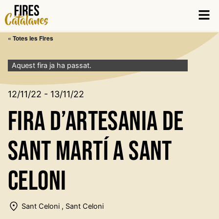
Vés
Men
al
contingut
« Totes les Fires
Aquest fira ja ha passat.
12/11/22 - 13/11/22
Fira d’Artesania de
Sant Martí a Sant
Celoni
Sant Celoni , Sant Celoni