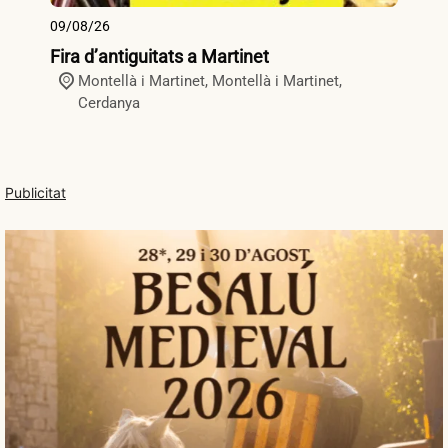
09/08/26
09
Fira d’antiguitats a Martinet
Fi
Montellà i Martinet,
Montellà i Martinet
,
Cerdanya
Publicitat