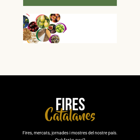
Fires, mercats, jornades i mostres del nostre país.
Què faràs avui?