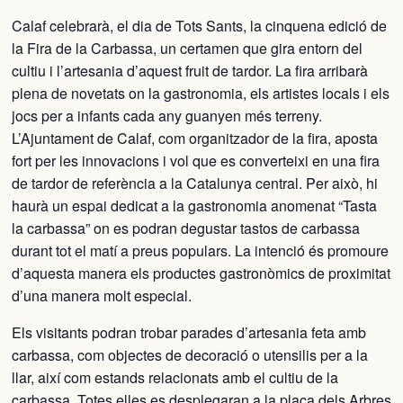
Calaf celebrarà, el dia de Tots Sants, la cinquena edició de
la Fira de la Carbassa, un certamen que gira entorn del
cultiu i l’artesania d’aquest fruit de tardor. La fira arribarà
plena de novetats on la gastronomia, els ar­tistes locals i els
jocs per a infants cada any guanyen més terreny.
L’Ajuntament de Calaf, com organitzador de la fira, aposta
fort per les innovacions i vol que es converteixi en una fira
de tardor de referència a la Catalunya central. Per això, hi
haurà un espai dedicat a la gastronomia anomenat “Tasta
la carbassa” on es podran degustar tastos de carbassa
durant tot el matí a preus popu­lars. La intenció és promoure
d’aquesta manera els produc­tes gastronòmics de proximitat
d’una manera molt especial.
Els visitants podran trobar parades d’artesa­nia feta amb
carbassa, com objectes de decoració o utensi­lis per a la
llar, així com estands relacionats amb el cultiu de la
carbassa. Totes elles es desplegaran a la plaça dels Arbres