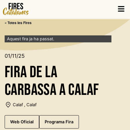
Vés
Men
al
contingut
« Totes les Fires
Aquest fira ja ha passat.
01/11/25
Fira de la
Carbassa a Calaf
Calaf , Calaf
Web Oficial
Programa Fira