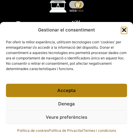
Gestionar el consentiment
Per oferir la millor experiència, utilitzem tecnologies com 'cookies' per
emmagatzemar i/o accedir a la informació del dispositiu. Donar el
consentiment a aquestes tecnologies ens permetrà processar dades com
ara el comportament de navegació o identificadors únics en aquest lloc.
No consentir o retirar el consentiment, pot afectar negativament
determinades característiques i funcions.
Accepta
Denega
Veure preferències
Copyright 2012 – 2026 Fires Catalanes
Política de cookies
Política de Privacitat
Termes i condicions
Termes i condicions
Política de Cookies