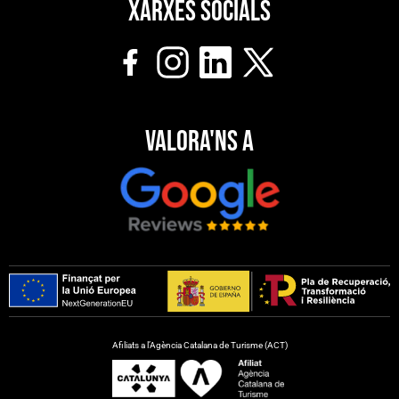
Xarxes socials
Valora'ns a
Afiliats a l’Agència Catalana de Turisme (ACT)