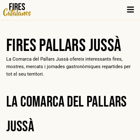
Vés
Men
al
contingut
Fires Pallars Jussà
La Comarca del Pallars Jussà ofereix interessants fires,
mostres, mercats i jornades gastronòmiques repartides per
tot el seu territori.
La Comarca del Pallars
Jussà